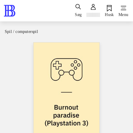
Søg
Log ind
Husk
Menu
Spil / computerspil