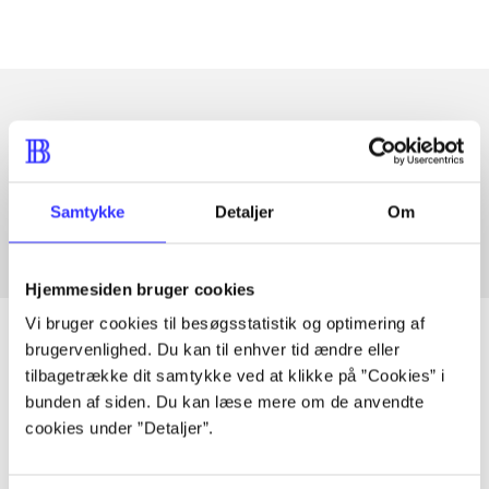
Artikler med samme emner
Fra
Samtykke
Detaljer
Om
Hjemmesiden bruger cookies
Vi bruger cookies til besøgsstatistik og optimering af
brugervenlighed. Du kan til enhver tid ændre eller
tilbagetrække dit samtykke ved at klikke på ”Cookies” i
Artikler
bunden af siden. Du kan læse mere om de anvendte
cookies under ”Detaljer”.
Alle registrerede artikler fordelt på udgivelser