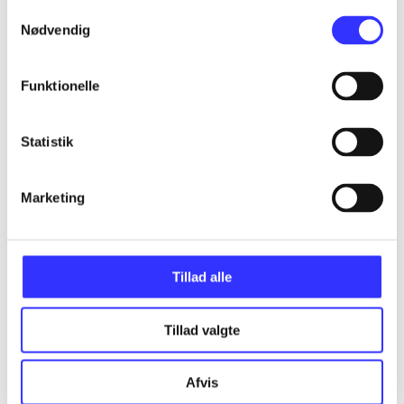
...
Samtykkevalg
Nødvendig
...
Funktionelle
...
Statistik
...
Marketing
...
Tillad alle
Tillad valgte
Criterion games
Afvis