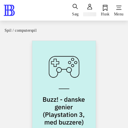
Søg
Log ind
Husk
Menu
Spil / computerspil