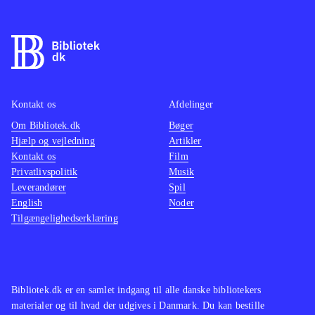
din Buzzer som er en speciel
controller udviklet til "Buzz"-serien.
Lyd og grafik er i orden, men er ikke
så vigtige elementer i denne type
spil
.
Der er efterhånden kommet en del
Kontakt os
Afdelinger
udgivelser i "Buzz"-serien hvor den
Om Bibliotek.dk
Bøger
primære forskel er
Hjælp og vejledning
Artikler
Kontakt os
spørgsmålstyperne, men ellers er der
Film
Privatlivspolitik
Musik
også Scene it?-serien til xbox 360
.
Leverandører
Spil
Spillet er underholdende, især når
English
Noder
man er flere, men Bdg virker mest af
Tilgængelighedserklæring
alt som en udvidelse og den primære
grund til at købe spillet er de nye
spørgsmål. Spørgsmålenes
Bibliotek.dk er en samlet indgang til alle danske bibliotekers
sværhedsgrad er varierende, men
materialer og til hvad der udgives i Danmark. Du kan bestille