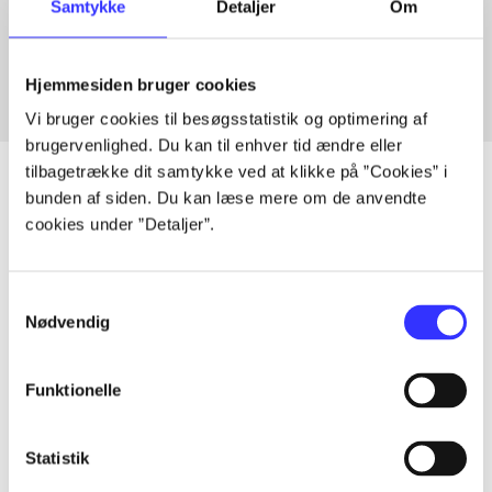
Samtykke
Detaljer
Om
Fra
Hjemmesiden bruger cookies
Vi bruger cookies til besøgsstatistik og optimering af
brugervenlighed. Du kan til enhver tid ændre eller
tilbagetrække dit samtykke ved at klikke på ”Cookies” i
bunden af siden. Du kan læse mere om de anvendte
cookies under ”Detaljer”.
Artikler
Alle registrerede artikler fordelt på udgivelser
Samtykkevalg
Nødvendig
...
Funktionelle
...
Statistik
...