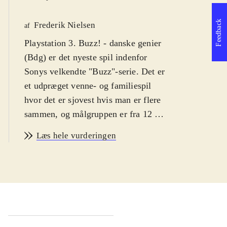
Feedback
Frederik Nielsen
af
Playstation 3. Buzz! - danske genier
(Bdg) er det nyeste spil indenfor
Sonys velkendte "Buzz"-serie. Det er
et udpræget venne- og familiespil
hvor det er sjovest hvis man er flere
sammen, og målgruppen er fra 12 år.
Bdg kan spilles med dansk sprog.
Læs hele vurderingen
PEGI: 12+ med ikon for vold
.
Dyst om hvem der er den klogeste
dansker. "Buzz"-serien er tilbage med
over 4000 nye spørgsmål, men nu
med mere fokus på dyst imod andre
on-line. Selvom titlen indikerer at det