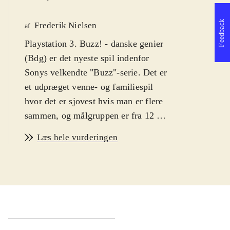
Feedback
Frederik Nielsen
af
Playstation 3. Buzz! - danske genier
(Bdg) er det nyeste spil indenfor
Sonys velkendte "Buzz"-serie. Det er
et udpræget venne- og familiespil
hvor det er sjovest hvis man er flere
sammen, og målgruppen er fra 12 år.
Bdg kan spilles med dansk sprog.
Læs hele vurderingen
PEGI: 12+ med ikon for vold
.
Dyst om hvem der er den klogeste
dansker. "Buzz"-serien er tilbage med
over 4000 nye spørgsmål, men nu
med mere fokus på dyst imod andre
on-line. Selvom titlen indikerer at det