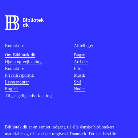
din Buzzer som er en speciel
controller udviklet til "Buzz"-serien.
Lyd og grafik er i orden, men er ikke
så vigtige elementer i denne type
spil
.
Der er efterhånden kommet en del
Kontakt os
Afdelinger
udgivelser i "Buzz"-serien hvor den
Om Bibliotek.dk
Bøger
primære forskel er
Hjælp og vejledning
Artikler
Kontakt os
spørgsmålstyperne, men ellers er der
Film
Privatlivspolitik
Musik
også Scene it?-serien til xbox 360
.
Leverandører
Spil
Spillet er underholdende, især når
English
Noder
man er flere, men Bdg virker mest af
Tilgængelighedserklæring
alt som en udvidelse og den primære
grund til at købe spillet er de nye
spørgsmål. Spørgsmålenes
Bibliotek.dk er en samlet indgang til alle danske bibliotekers
sværhedsgrad er varierende, men
materialer og til hvad der udgives i Danmark. Du kan bestille