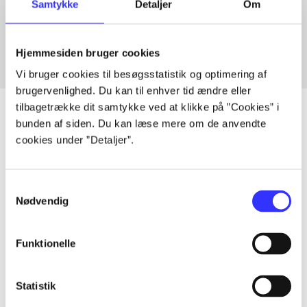
Samtykke
Detaljer
Om
Fra
Hjemmesiden bruger cookies
Vi bruger cookies til besøgsstatistik og optimering af
brugervenlighed. Du kan til enhver tid ændre eller
tilbagetrække dit samtykke ved at klikke på ”Cookies” i
bunden af siden. Du kan læse mere om de anvendte
cookies under ”Detaljer”.
Artikler
Alle registrerede artikler fordelt på udgivelser
Samtykkevalg
Nødvendig
...
Funktionelle
...
Statistik
...