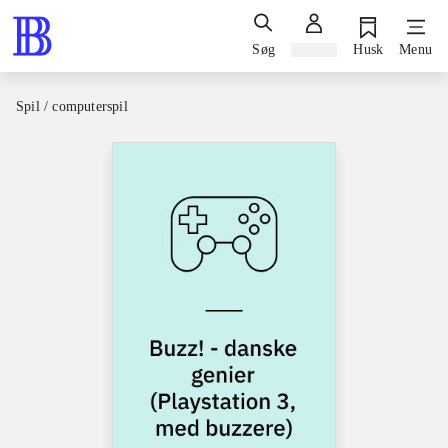
Søg
Log ind
Husk
Menu
Spil / computerspil