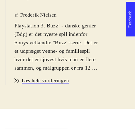
Feedback
Frederik Nielsen
af
Playstation 3. Buzz! - danske genier
(Bdg) er det nyeste spil indenfor
Sonys velkendte "Buzz"-serie. Det er
et udpræget venne- og familiespil
hvor det er sjovest hvis man er flere
sammen, og målgruppen er fra 12 år.
Bdg kan spilles med dansk sprog.
Læs hele vurderingen
PEGI: 12+ med ikon for vold
.
Dyst om hvem der er den klogeste
dansker. "Buzz"-serien er tilbage med
over 4000 nye spørgsmål, men nu
med mere fokus på dyst imod andre
on-line. Selvom titlen indikerer at det