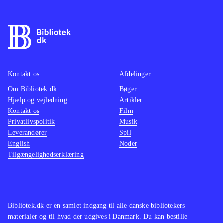
din Buzzer som er en speciel
controller udviklet til "Buzz"-serien.
Lyd og grafik er i orden, men er ikke
så vigtige elementer i denne type
spil
.
Der er efterhånden kommet en del
Kontakt os
Afdelinger
udgivelser i "Buzz"-serien hvor den
Om Bibliotek.dk
Bøger
primære forskel er
Hjælp og vejledning
Artikler
Kontakt os
spørgsmålstyperne, men ellers er der
Film
Privatlivspolitik
Musik
også Scene it?-serien til xbox 360
.
Leverandører
Spil
Spillet er underholdende, især når
English
Noder
man er flere, men Bdg virker mest af
Tilgængelighedserklæring
alt som en udvidelse og den primære
grund til at købe spillet er de nye
spørgsmål. Spørgsmålenes
Bibliotek.dk er en samlet indgang til alle danske bibliotekers
sværhedsgrad er varierende, men
materialer og til hvad der udgives i Danmark. Du kan bestille