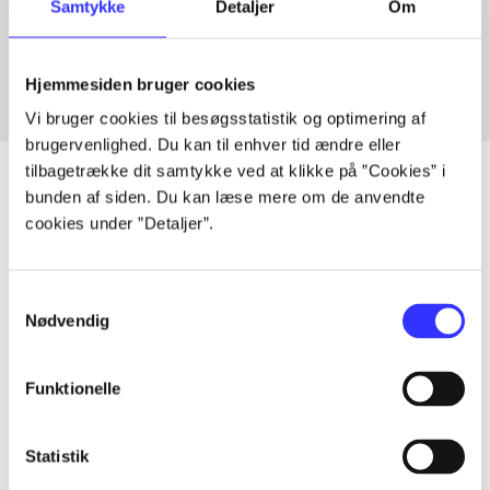
Samtykke
Detaljer
Om
Fra
Hjemmesiden bruger cookies
Vi bruger cookies til besøgsstatistik og optimering af
brugervenlighed. Du kan til enhver tid ændre eller
tilbagetrække dit samtykke ved at klikke på ”Cookies” i
bunden af siden. Du kan læse mere om de anvendte
cookies under ”Detaljer”.
Artikler
Alle registrerede artikler fordelt på udgivelser
Samtykkevalg
Nødvendig
...
Funktionelle
...
Statistik
...