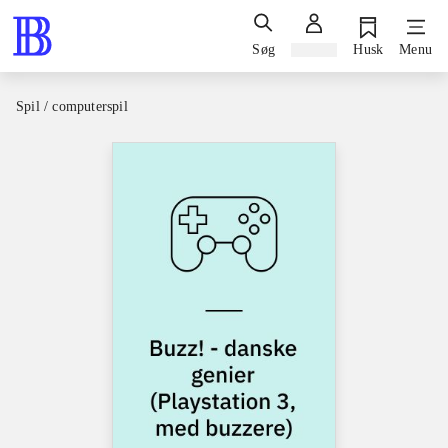
Søg
Log ind
Husk
Menu
Spil / computerspil