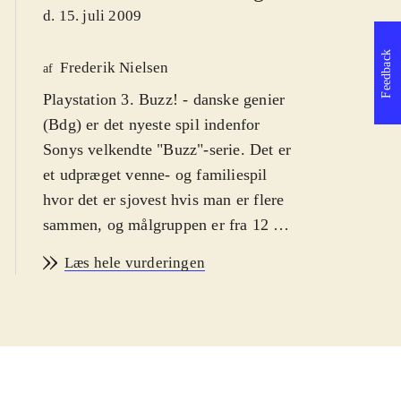
d. 15. juli 2009
Feedback
Frederik Nielsen
af
Playstation 3. Buzz! - danske genier
(Bdg) er det nyeste spil indenfor
Sonys velkendte "Buzz"-serie. Det er
et udpræget venne- og familiespil
hvor det er sjovest hvis man er flere
sammen, og målgruppen er fra 12 år.
Bdg kan spilles med dansk sprog.
Læs hele vurderingen
PEGI: 12+ med ikon for vold
.
Dyst om hvem der er den klogeste
dansker. "Buzz"-serien er tilbage med
over 4000 nye spørgsmål, men nu
med mere fokus på dyst imod andre
on-line. Selvom titlen indikerer at det