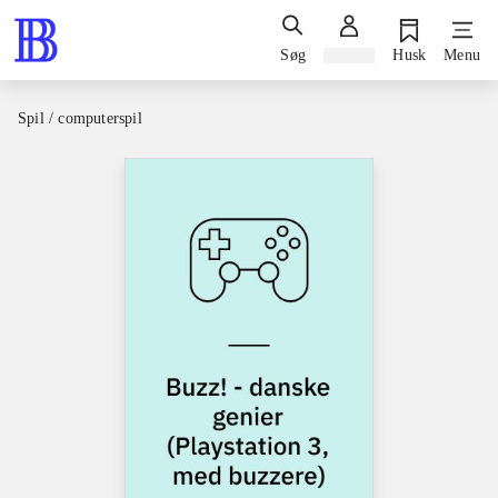
Søg
Log ind
Husk
Menu
Spil / computerspil