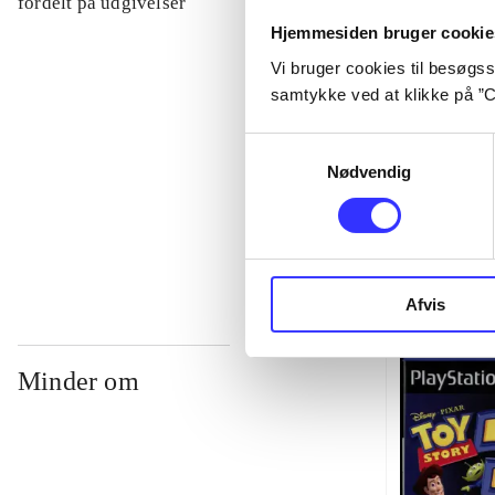
fordelt på udgivelser
Hjemmesiden bruger cookie
Vi bruger cookies til besøgsst
...
samtykke ved at klikke på ”C
...
Samtykkevalg
Nødvendig
...
Afvis
Minder om