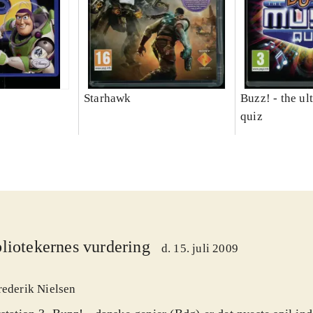
Starhawk
Buzz! - the ul
quiz
liotekernes vurdering
d. 15. juli 2009
rederik Nielsen