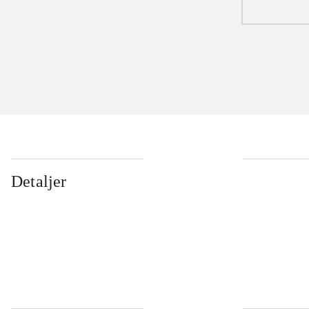
Detaljer
...
...
...
...