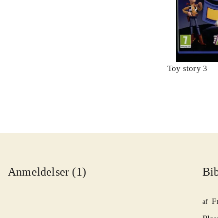
Toy story 3
Anmeldelser (1)
Bib
F
af