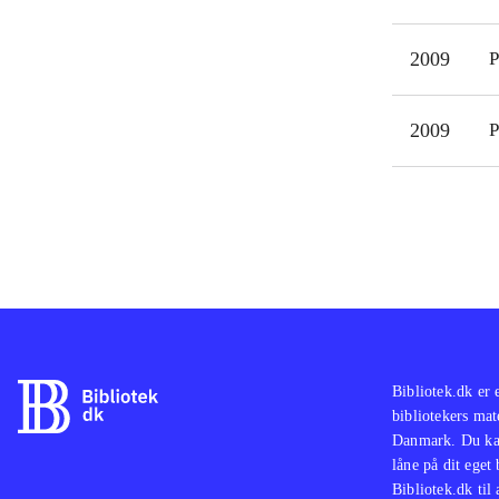
Der 
fors
2009
P
360
Spil
en u
2009
P
Spø
med 
Bibliotek.dk er 
bibliotekers mat
Danmark. Du kan
låne på dit eget
Bibliotek.dk til