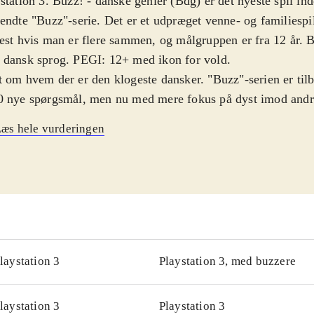
station 3. Buzz! - danske genier (Bdg) er det nyeste spil in
endte "Buzz"-serie. Det er et udpræget venne- og familiespil
est hvis man er flere sammen, og målgruppen er fra 12 år. B
 dansk sprog. PEGI: 12+ med ikon for vold
.
 om hvem der er den klogeste dansker. "Buzz"-serien er ti
 nye spørgsmål, men nu med mere fokus på dyst imod andre
om titlen indikerer at det er en danskpræget udgivelse så sny
æs hele vurderingen
gsmålene er ikke specielt danske og det mest danske er simp
k tale, og der er nogle danske flag. Bdg er som du kender d
let det før. Du kan lave din egen person med udseende og ly
ager du i et quizprogram styret af den noget overgearet Buz
inger, men ikke positive, da du ikke har så mange spilval
igere. Spørgsmålene er varieret med emnerne Film og TV, M
stil og Viden. Du styrer det med din Buzzer som er en speci
laystation 3
Playstation 3, med buzzere
klet til "Buzz"-serien. Lyd og grafik er i orden, men er ikke
enter i denne type spil
.
laystation 3
Playstation 3