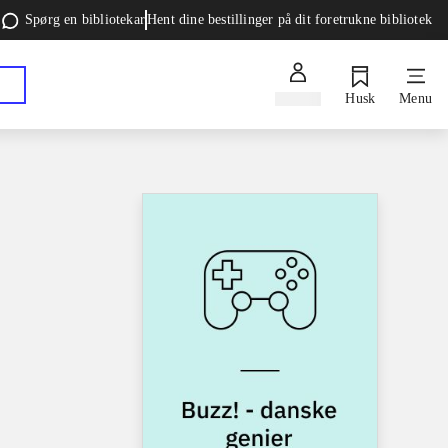
Spørg en bibliotekar
Hent dine bestillinger på dit foretrukne bibliotek
Log ind
Husk
Menu