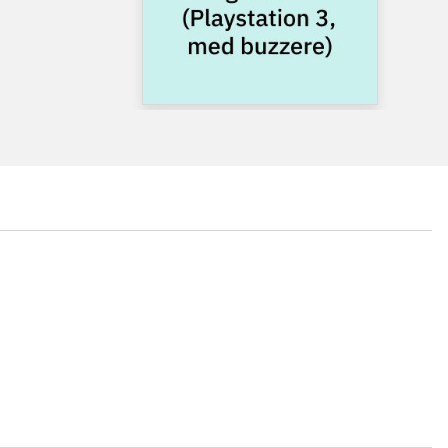
...
...