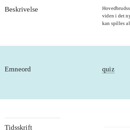
Beskrivelse
Hovedbrudssp
viden i det n
kan spilles 
Emneord
quiz
Tidsskrift