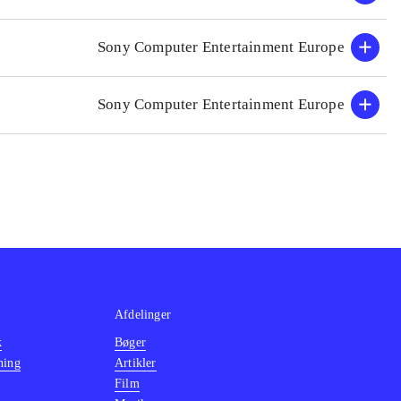
vor den primære
rien til xbox
Sony Computer Entertainment Europe
 mest af alt som
spørgsmål.
Sony Computer Entertainment Europe
sk komme langt
Afdelinger
k
Bøger
ning
Artikler
Film