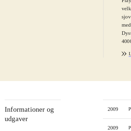
Play
velk
sjov
med
Dyst
4000
Selv
L
spør
dans
spil
delt
ændr
tidl
Livs
Informationer og
2009
P
udvi
udgaver
elem
2009
P