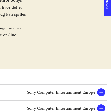
Feedback
denfor Sonys
 hvor det er
dg kan spilles
lbage med over
 on-line.
der titlen, for
elthen at der er
et, hvis du har
de, og så
z. Dog er der
gmuligheder som
usik, Sport,
el controller
Sony Computer Entertainment Europe
 så vigtige
Sony Computer Entertainment Europe