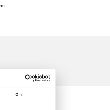
 om
Om