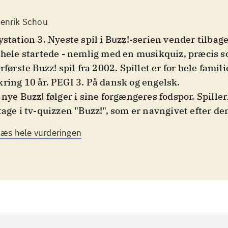
enrik Schou
ystation 3. Nyeste spil i Buzz!-serien vender tilbage
 hele startede - nemlig med en musikquiz, præcis s
erførste Buzz! spil fra 2002. Spillet er for hele famili
ring 10 år. PEGI 3. På dansk og engelsk
.
 nye Buzz! følger i sine forgængeres fodspor. Spille
tage i tv-quizzen "Buzz!", som er navngivet efter d
 irriterende) vært. Spilleren kan enten spille ved hj
Læs hele vurderingen
ssiske buzzere eller som noget helt nyt ved hjælp af
ystation Move sæt - hvilket dog er en noget begræn
 at få fuldt udbytte af spillet skal man stadig have b
rgsmålene i spillet spænder vidt og bredt - dog han
musik. Der er masser af spørgsmål om kunstnere, ti
umtitler og så videre og da spørgsmålene dækker o
gamle bands, kan hele familien være med. Flere af