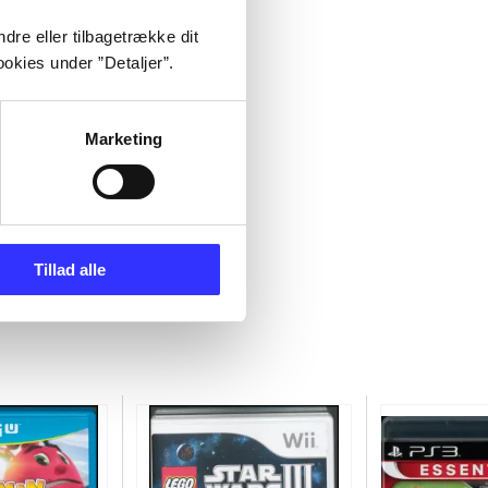
dre eller tilbagetrække dit
okies under ”Detaljer”.
Marketing
Tillad alle