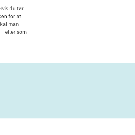
vis du tør
en for at
 skal man
 - eller som