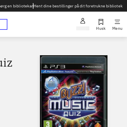
Hent dine bestillinger på dit foretrukne bibliotek
ørg en bibliotekar
Log ind
Husk
Menu
uiz