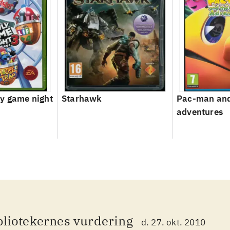
y game night
Starhawk
Pac-man and
adventures
bliotekernes vurdering
d. 27. okt. 2010