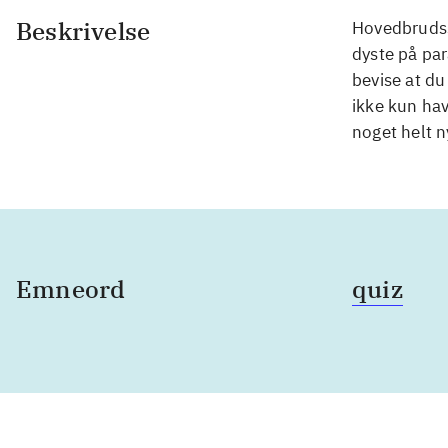
Beskrivelse
Hovedbrudssp
dyste på pa
bevise at du
ikke kun hav
noget helt n
Emneord
quiz