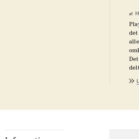
H
af
Pla
det
all
omk
Det
del
(og
kla
Pla
For
Spø
om 
alb
og 