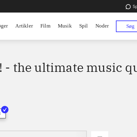
Sp
øger
Artikler
Film
Musik
Spil
Noder
Søg
 - the ultimate music q
3