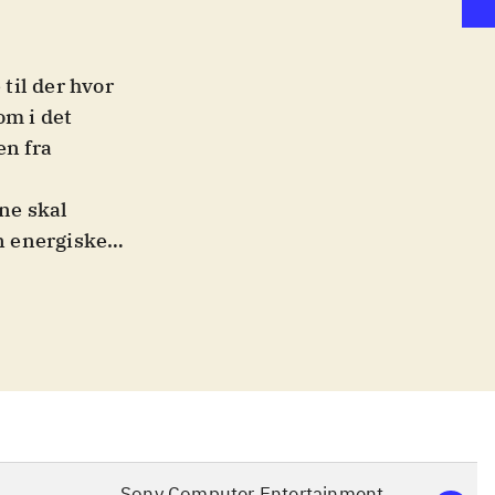
 til der hvor
om i det
en fra
rne skal
en energiske
ælp af de
 et
set oplevelse.
uzzere.
dler de alle
tler,
ver både nye
 spørgsmålene
Sony Computer Entertainment