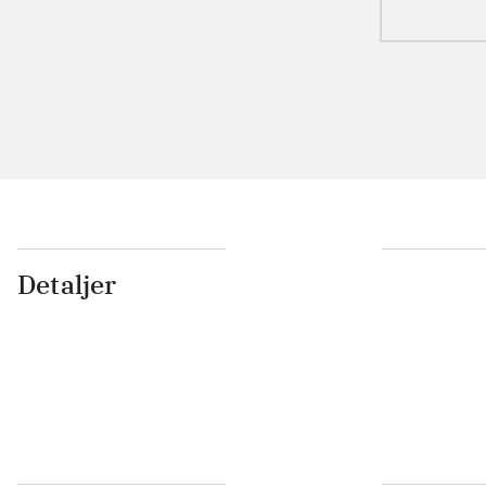
Detaljer
...
...
...
...