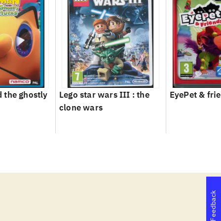
 the ghostly
Lego star wars III : the
EyePet & fri
clone wars
Feedback