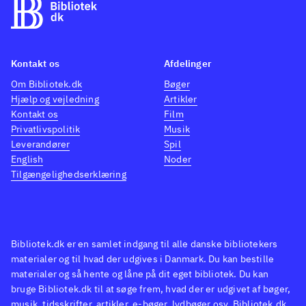
albumtitler og så videre og da
spørgsmålene dækker over
både nye og gamle bands, kan
hele familien være med. Flere
Kontakt os
Afdelinger
af spørgsmålene
Om Bibliotek.dk
Bøger
Hjælp og vejledning
Artikler
akkompagneres af musik, men
Kontakt os
Film
som i det originale Buzz!, er
Privatlivspolitik
Musik
denne musik ikke altid i en
Leverandører
Spil
korrekt version, men nærmere
English
Noder
Tilgængelighedserklæring
en form for muzak-udgave,
hvilket skyldes manglende
rettigheder. Som i forgængerne
er der masser af forskellige
Bibliotek.dk er en samlet indgang til alle danske bibliotekers
runder, hvor spillerne skal
materialer og til hvad der udgives i Danmark. Du kan bestille
dyste om at svare korrekt på
materialer og så hente og låne på dit eget bibliotek. Du kan
bruge Bibliotek.dk til at søge frem, hvad der er udgivet af bøger,
kortest tid eller stjæle point fra
musik, tidsskrifter, artikler, e-bøger, lydbøger osv. Bibliotek.dk