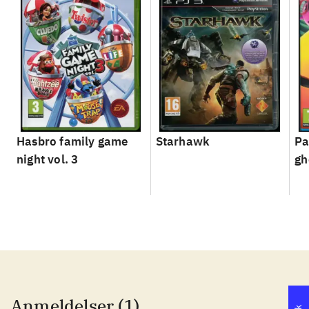
Hasbro family game
Starhawk
Pa
night vol. 3
gh
Anmeldelser (1)