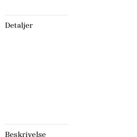
Detaljer
...
...
...
...
...
...
...
...
...
...
...
...
Beskrivelse