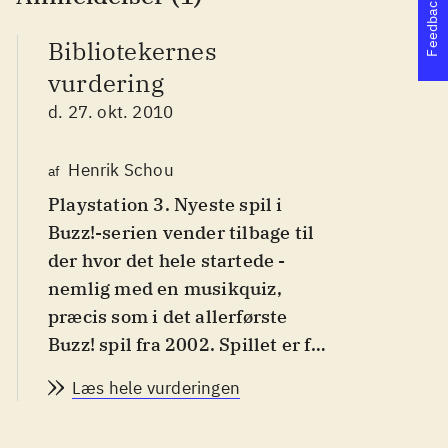
Feedback
Bibliotekernes
vurdering
d. 27. okt. 2010
Henrik Schou
af
Playstation 3. Nyeste spil i
Buzz!-serien vender tilbage til
der hvor det hele startede -
nemlig med en musikquiz,
præcis som i det allerførste
Buzz! spil fra 2002. Spillet er for
hele familien fra omkring 10 år.
Læs hele vurderingen
PEGI 3. På dansk og engelsk
.
Det nye Buzz! følger i sine