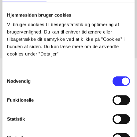
Hjemmesiden bruger cookies
Artikler med samme emner
Vi bruger cookies til besøgsstatistik og optimering af
Fra
brugervenlighed. Du kan til enhver tid ændre eller
tilbagetrække dit samtykke ved at klikke på ”Cookies” i
bunden af siden. Du kan læse mere om de anvendte
cookies under ”Detaljer”.
Samtykkevalg
Nødvendig
Artikler
Alle registrerede artikler fordelt på udgivelser
Funktionelle
...
Statistik
...