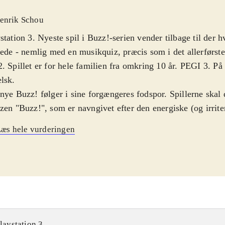
enrik Schou
station 3. Nyeste spil i Buzz!-serien vender tilbage til der h
tede - nemlig med en musikquiz, præcis som i det allerførste
. Spillet er for hele familien fra omkring 10 år. PEGI 3. På
elsk
.
nye Buzz! følger i sine forgængeres fodspor. Spillerne skal d
zen "Buzz!", som er navngivet efter den energiske (og irrite
leren kan enten spille ved hjælp af de klassiske buzzere elle
æs hele vurderingen
ved hjælp af et Playstation Move sæt - hvilket dog er en no
velse. For at få fuldt udbytte af spillet skal man stadig have
gsmålene i spillet spænder vidt og bredt - dog handler de a
er masser af spørgsmål om kunstnere, titler, albumtitler og 
gsmålene dækker over både nye og gamle bands, kan hele f
 Flere af spørgsmålene akkompagneres af musik, men som i
!, er denne musik ikke altid i en korrekt version, men nær
laystation 3