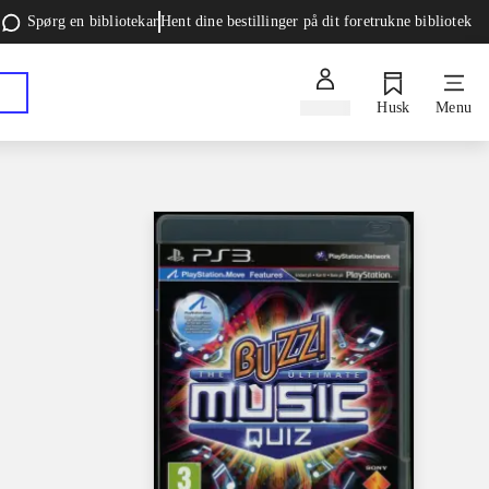
Spørg en bibliotekar
Hent dine bestillinger på dit foretrukne bibliotek
Log ind
Husk
Menu