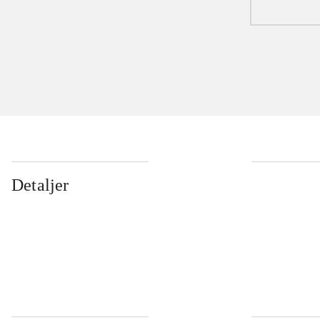
Detaljer
...
...
...
...