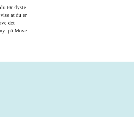
du tør dyste
vise at du er
ave det
t nyt på Move