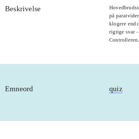
Beskrivelse
Hovedbrudssp
på paratviden
klogere end d
rigtige svar 
Controlleren
Emneord
quiz