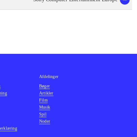
rgængerne er der
re korrekt på
 hentes online,
 det originale
d hvad de får,
ore
Afdelinger
k
Bøger
ning
Artikler
Film
Musik
Spil
Noder
erklæring