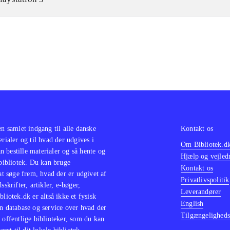
k-udgave, hvilket skyldes manglende rettigheder. Som i fo
er af forskellige runder, hvor spillerne skal dyste om at sva
est tid eller stjæle point fra hinanden. Ekstra spørgsmål kan
 man også kan lave sin egne quizzer
.
e Buzz! udgivelse ligner mest af alt en opdateret version af
! til PS2
.
!-spillene er efterhånden så velkendte, at langt de fleste ve
de starter et nyt spil i serien - der er med andre ord ingen st
raskelser, men stadig masser af underholdning
.
en samlet indgang til alle danske
Kontakt os
erialer og til hvad der udgives i
Om Bibliotek.d
 bestille materialer og så hente og
Hjælp og vejled
 bibliotek. Du kan bruge
Kontakt os
 at søge frem, hvad der er udgivet af
Privatlivspolitik
sskrifter, artikler, e-bøger,
Leverandører
bliotek.dk er altså ikke et fysisk
English
n database og service over hvad der
Tilgængeligheds
 offentlige biblioteker, som du kan