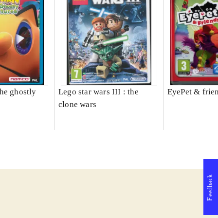
he ghostly
Lego star wars III : the
EyePet & frie
clone wars
Feedback