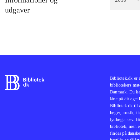
Informationer og
muza
udgaver
mass
kort
hvor
Denn
Buzz
Buzz
når 
over
Bibliotek.dk er 
bibliotekers mat
Danmark. Du kan
låne på dit eget
Bibliotek.dk til
bøger, musik, tid
lydbøger osv. Bi
bibliotek, men e
findes på danske