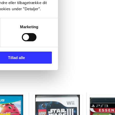
dre eller tilbagetrække dit
okies under ”Detaljer”.
Marketing
Tillad alle