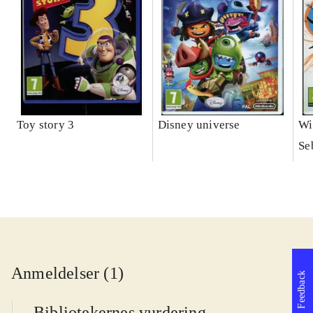
Toy story 3
Disney universe
Wi
Se
Anmeldelser (1)
Feedback
Bibliotekernes vurdering