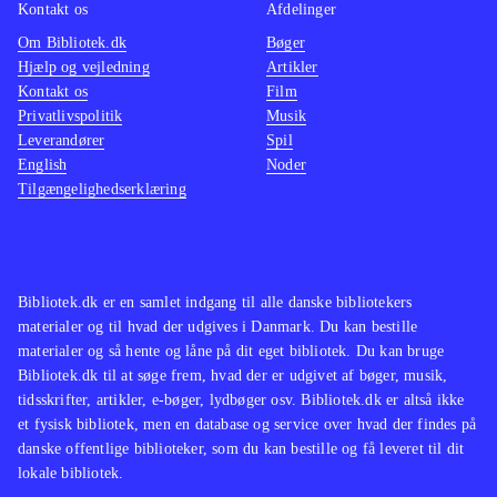
Buzz!, er denne musik ikke altid i en
Kontakt os
Afdelinger
korrekt version, men nærmere en
Om Bibliotek.dk
Bøger
Hjælp og vejledning
Artikler
form for muzak-udgave, hvilket
Kontakt os
Film
skyldes manglende rettigheder. Som i
Privatlivspolitik
Musik
forgængerne er der masser af
Leverandører
Spil
forskellige runder, hvor spillerne skal
English
Noder
Tilgængelighedserklæring
dyste om at svare korrekt på kortest
tid eller stjæle point fra hinanden.
Ekstra spørgsmål kan hentes online,
hvor man også kan lave sin egne
Bibliotek.dk er en samlet indgang til alle danske bibliotekers
quizzer
.
materialer og til hvad der udgives i Danmark. Du kan bestille
Denne Buzz! udgivelse ligner mest af
materialer og så hente og låne på dit eget bibliotek. Du kan bruge
Bibliotek.dk til at søge frem, hvad der er udgivet af bøger, musik,
alt en opdateret version af det
tidsskrifter, artikler, e-bøger, lydbøger osv. Bibliotek.dk er altså ikke
originale Buzz! til PS2
.
et fysisk bibliotek, men en database og service over hvad der findes på
Buzz!-spillene er efterhånden så
danske offentlige biblioteker, som du kan bestille og få leveret til dit
lokale bibliotek.
velkendte, at langt de fleste ved hvad