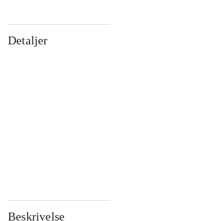
Detaljer
...
...
...
...
...
...
...
...
...
...
...
...
Beskrivelse