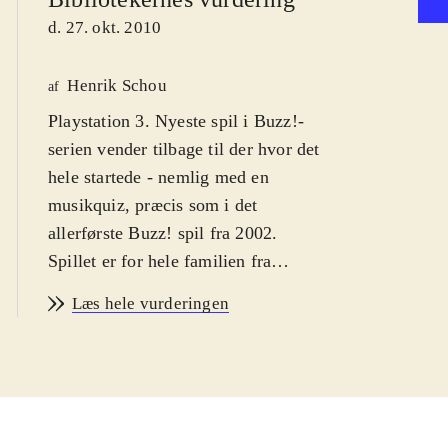
d. 27. okt. 2010
Henrik Schou
af
Playstation 3. Nyeste spil i Buzz!-
serien vender tilbage til der hvor det
hele startede - nemlig med en
musikquiz, præcis som i det
allerførste Buzz! spil fra 2002.
Spillet er for hele familien fra
omkring 10 år. PEGI 3. På dansk og
Læs hele vurderingen
engelsk
.
Det nye Buzz! følger i sine
forgængeres fodspor. Spillerne skal
deltage i tv-quizzen "Buzz!", som er
navngivet efter den energiske (og