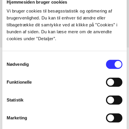
Hjemmesiden bruger cookies
Artikler med samme emner
Vi bruger cookies til besøgsstatistik og optimering af
brugervenlighed. Du kan til enhver tid ændre eller
Fra
tilbagetrække dit samtykke ved at klikke på ”Cookies” i
bunden af siden. Du kan læse mere om de anvendte
cookies under ”Detaljer”.
Samtykkevalg
Nødvendig
Artikler
Funktionelle
Alle registrerede artikler fordelt på udgivelser
Statistik
...
Marketing
...