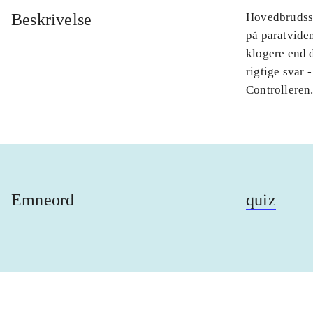
Beskrivelse
Hovedbrudssp
på paratviden
klogere end d
rigtige svar 
Controlleren
Emneord
quiz