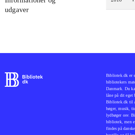
Informationer og
muza
udgaver
mass
kort
hvor
Denn
Buzz
Buzz
når 
over
Bibliotek.dk er 
bibliotekers mat
Danmark. Du kan
låne på dit eget
Bibliotek.dk til
bøger, musik, tid
lydbøger osv. Bi
bibliotek, men e
findes på danske