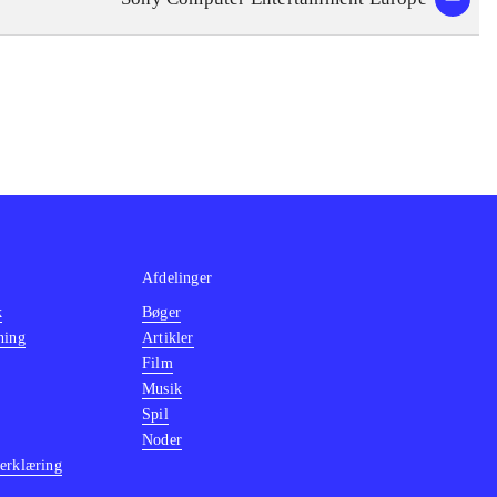
rgængerne er der
re korrekt på
 hentes online,
 det originale
d hvad de får,
ore
Afdelinger
k
Bøger
ning
Artikler
Film
Musik
Spil
Noder
erklæring