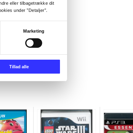
dre eller tilbagetrække dit
okies under ”Detaljer”.
Marketing
Tillad alle