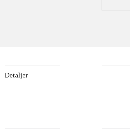
Detaljer
...
...
...
...