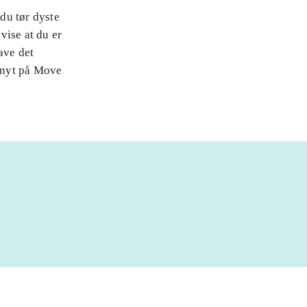
du tør dyste
vise at du er
ave det
t nyt på Move