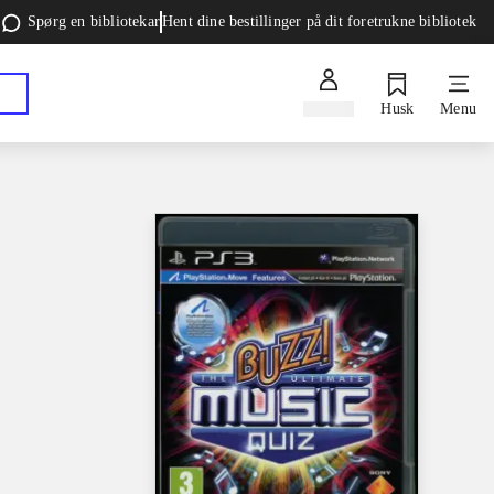
Spørg en bibliotekar
Hent dine bestillinger på dit foretrukne bibliotek
Log ind
Husk
Menu