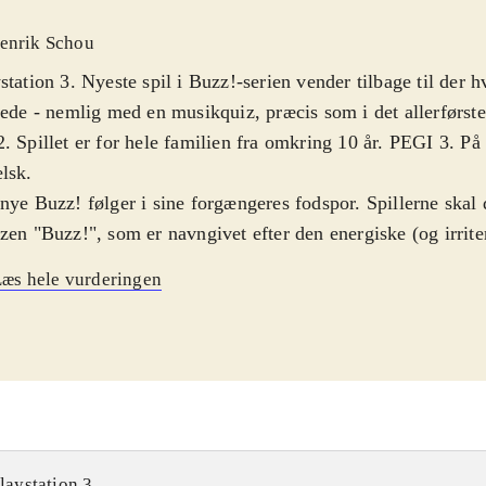
enrik Schou
station 3. Nyeste spil i Buzz!-serien vender tilbage til der h
tede - nemlig med en musikquiz, præcis som i det allerførste
. Spillet er for hele familien fra omkring 10 år. PEGI 3. På
elsk
.
nye Buzz! følger i sine forgængeres fodspor. Spillerne skal d
zen "Buzz!", som er navngivet efter den energiske (og irrite
leren kan enten spille ved hjælp af de klassiske buzzere elle
æs hele vurderingen
ved hjælp af et Playstation Move sæt - hvilket dog er en no
velse. For at få fuldt udbytte af spillet skal man stadig have
gsmålene i spillet spænder vidt og bredt - dog handler de a
er masser af spørgsmål om kunstnere, titler, albumtitler og 
gsmålene dækker over både nye og gamle bands, kan hele f
 Flere af spørgsmålene akkompagneres af musik, men som i
!, er denne musik ikke altid i en korrekt version, men nær
laystation 3