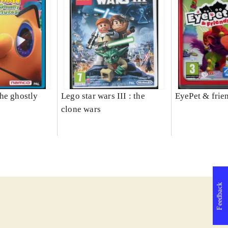
he ghostly
Lego star wars III : the
EyePet & frie
clone wars
Feedback