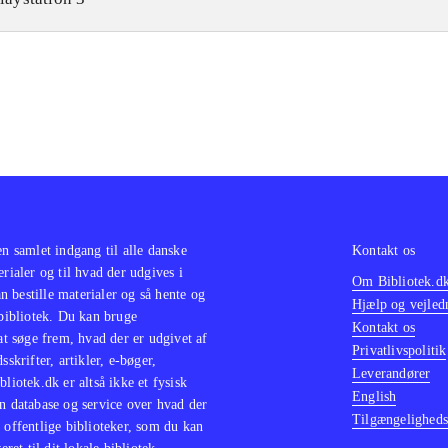
k-udgave, hvilket skyldes manglende rettigheder. Som i fo
er af forskellige runder, hvor spillerne skal dyste om at sva
est tid eller stjæle point fra hinanden. Ekstra spørgsmål kan
 man også kan lave sin egne quizzer
.
e Buzz! udgivelse ligner mest af alt en opdateret version af
! til PS2
.
!-spillene er efterhånden så velkendte, at langt de fleste ve
de starter et nyt spil i serien - der er med andre ord ingen st
raskelser, men stadig masser af underholdning
.
en samlet indgang til alle danske
Kontakt os
erialer og til hvad der udgives i
Om Bibliotek.d
 bestille materialer og så hente og
Hjælp og vejled
 bibliotek. Du kan bruge
Kontakt os
 at søge frem, hvad der er udgivet af
Privatlivspolitik
sskrifter, artikler, e-bøger,
Leverandører
bliotek.dk er altså ikke et fysisk
English
n database og service over hvad der
Tilgængeligheds
 offentlige biblioteker, som du kan