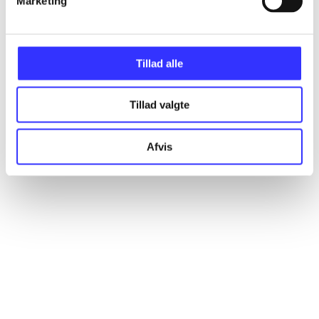
Marketing
Artikler
Alle registrerede artikler fordelt på udgivelser
Tillad alle
...
Tillad valgte
...
Afvis
...
...
...