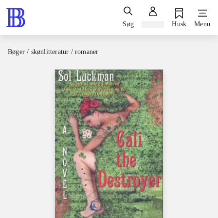
Søg
Log ind
Husk
Menu
Bøger / skønlitteratur / romaner