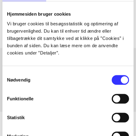
lorem ipsum dolor sit amet ...
Tidsskrift
Hjemmesiden bruger cookies
Artiklerne i
handler ofte om
Vi bruger cookies til besøgsstatistik og optimering af
brugervenlighed. Du kan til enhver tid ændre eller
tilbagetrække dit samtykke ved at klikke på ”Cookies” i
bunden af siden. Du kan læse mere om de anvendte
cookies under ”Detaljer”.
Artikler med samme emner
Samtykkevalg
Nødvendig
Fra
Funktionelle
Statistik