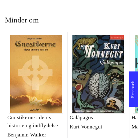
Minder om
Feedback
Gnostikerne : deres
Galápagos
Ha
historie og indflydelse
Kurt Vonnegut
Ma
Benjamin Walker