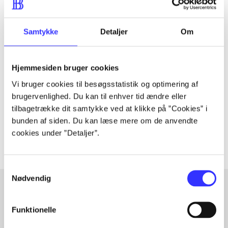
Samtykke
Detaljer
Om
Tidsskrift
Artiklen er en del af
Hjemmesiden bruger cookies
Vi bruger cookies til besøgsstatistik og optimering af
lorem ipsum dolor sit amet ...
brugervenlighed. Du kan til enhver tid ændre eller
Tidsskrift
tilbagetrække dit samtykke ved at klikke på ”Cookies” i
bunden af siden. Du kan læse mere om de anvendte
Artiklerne i
handler ofte om
cookies under ”Detaljer”.
Samtykkevalg
Nødvendig
Artikler med samme emner
Funktionelle
Fra