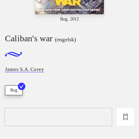
Bog, 2012
Caliban's war
(engelsk)
James S.A. Corey
Bog
loading