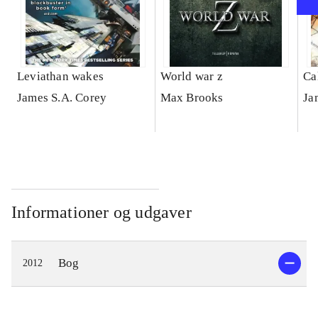
Leviathan wakes
World war z
Ca
James S.A. Corey
Max Brooks
Ja
Informationer og udgaver
Bog
2012