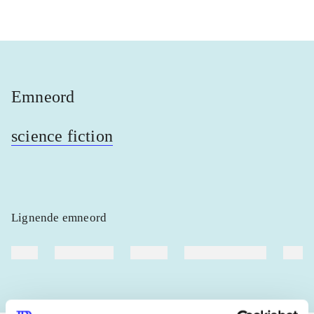
Emneord
science fiction
Lignende emneord
heste
børnebøger
ridning
hestesygdomme
vokal