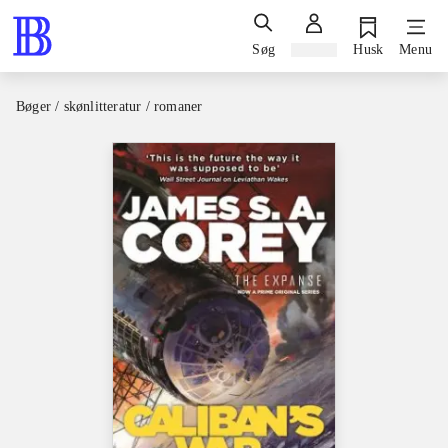
Søg
Log ind
Husk
Menu
Bøger / skønlitteratur / romaner