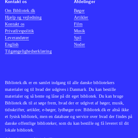
Kontakt os
Afdelinger
er i den absolutte topklasse. Sprog:
ca. 15-
Om Bibliotek.dk
Bøger
engelsk. PEGI: 18 og ikoner for vold
En nær
Hjælp og vejledning
Artikler
og grimt sprog
.
Battlef
Kontakt os
Film
Helt oplagt er forrige del i serien,
der do
Privatlivspolitik
Musik
Leverandører
Spil
Call of duty - Ghosts
(Xbox One),
konvent
English
Noder
som også var populært, men ikke helt
Tilgængelighedserklæring
på samme kvalitetsniveau
.
Bibliotek.dk er en samlet indgang til alle danske bibliotekers
materialer og til hvad der udgives i Danmark. Du kan bestille
materialer og så hente og låne på dit eget bibliotek. Du kan bruge
Bibliotek.dk til at søge frem, hvad der er udgivet af bøger, musik,
tidsskrifter, artikler, e-bøger, lydbøger osv. Bibliotek.dk er altså ikke
et fysisk bibliotek, men en database og service over hvad der findes på
danske offentlige biblioteker, som du kan bestille og få leveret til dit
lokale bibliotek.