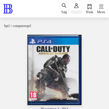
Søg
Log ind
Husk
Menu
Spil / computerspil
Playstation 4, 2014