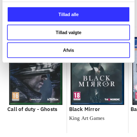
Minder om
Tillad alle
Tillad valgte
Afvis
Call of duty - Ghosts
Black Mirror
Ba
King Art Games