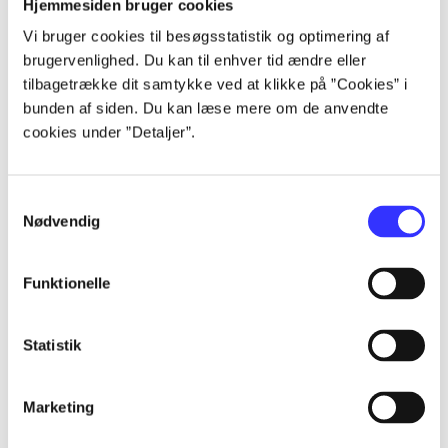
Hjemmesiden bruger cookies
Alle registrerede artikler fordelt på udgivelser
Vi bruger cookies til besøgsstatistik og optimering af
brugervenlighed. Du kan til enhver tid ændre eller
...
tilbagetrække dit samtykke ved at klikke på ”Cookies” i
bunden af siden. Du kan læse mere om de anvendte
cookies under ”Detaljer”.
...
Samtykkevalg
...
Nødvendig
...
Funktionelle
...
Statistik
Marketing