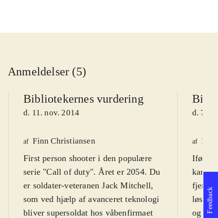
Anmeldelser (5)
Bibliotekernes vurdering
Bibli
d. 11. nov. 2014
d. 7. n
Finn Christiansen
Finn
af
af
First person shooter i den populære
Ifør di
serie "Call of duty". Året er 2054. Du
kampen 
er soldater-veteranen Jack Mitchell,
fjern f
Feedback
som ved hjælp af avanceret teknologi
løses a
bliver supersoldat hos våbenfirmaet
og ung