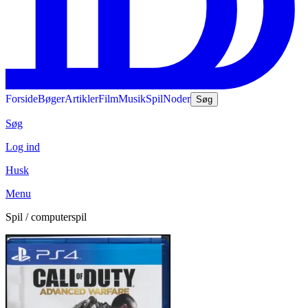
Forside
Bøger
Artikler
Film
Musik
Spil
Noder
Søg
Søg
Log ind
Husk
Menu
Spil / computerspil