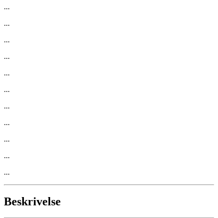
...
...
...
...
...
...
...
...
...
...
...
Beskrivelse