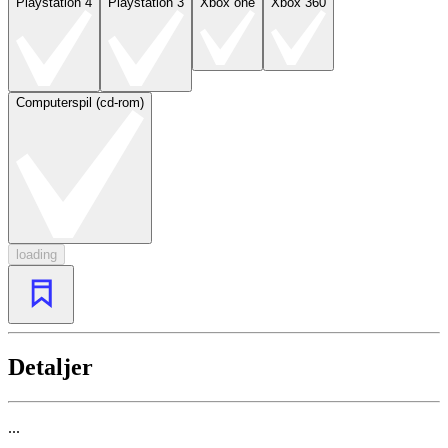
Playstation 4
Playstation 3
Xbox one
Xbox 360
Computerspil (cd-rom)
loading
Detaljer
...