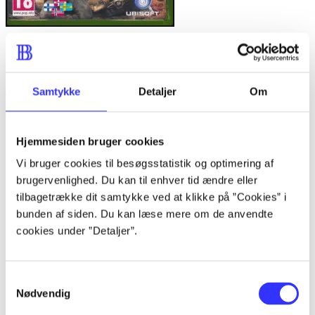
Far cry 4
Anmeldelser (5)
Samtykke
Detaljer
Om
Bibliotekernes vurdering
Hjemmesiden bruger cookies
d. 11. nov. 2014
Vi bruger cookies til besøgsstatistik og optimering af
brugervenlighed. Du kan til enhver tid ændre eller
af
tilbagetrække dit samtykke ved at klikke på ”Cookies” i
af
bunden af siden. Du kan læse mere om de anvendte
cookies under ”Detaljer”.
Finn Christiansen
d. 11. nov. 2014
Samtykkevalg
First person shooter i den populære serie
Nødvendig
"Call of duty". Året er 2054. Du er
soldater-veteranen Jack Mitchell, som ved