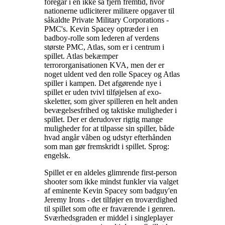
foregår i en ikke så fjern fremtid, hvor
nationerne udliciterer militære opgaver til
såkaldte Private Military Corporations -
PMC's. Kevin Spacey optræder i en
badboy-rolle som lederen af verdens
største PMC, Atlas, som er i centrum i
spillet. Atlas bekæmper
terrororganisationen KVA, men der er
noget uldent ved den rolle Spacey og Atlas
spiller i kampen. Det afgørende nye i
spillet er uden tvivl tilføjelsen af exo-
skeletter, som giver spilleren en helt anden
bevægelsesfrihed og taktiske muligheder i
spillet. Der er derudover rigtig mange
muligheder for at tilpasse sin spiller, både
hvad angår våben og udstyr efterhånden
som man gør fremskridt i spillet. Sprog:
engelsk
.
Spillet er en aldeles glimrende first-person
shooter som ikke mindst funkler via valget
af eminente Kevin Spacey som badguy'en
Jeremy Irons - det tilføjer en troværdighed
til spillet som ofte er fraværende i genren.
Sværhedsgraden er middel i singleplayer