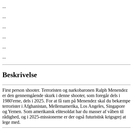
...
...
...
...
...
...
Beskrivelse
First person shooter. Terroristen og narkobaronen Ralph Menendez
er den gennemgående skurk i denne shooter, som foregår dels i
1980'erne, dels i 2025. For at få ram på Menendez skal du bekæmpe
terrorister i Afghanistan, Mellemamerika, Los Angeles, Singapore
og Yemen. Som amerikansk elitesoldat har du masser af våben til
rådighed, og i 2025-missionerne er der også futuristisk krigsgrej at
lege med.