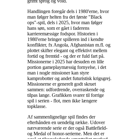
grimt sprog og vold
.
Handlingen foregår dels i 1980'erne, hvor
man følger helten fra det første "Black
ops"-spil, dels i 2025, hvor man følger
hans søn, som er gået i faderens
karrieremæssige fodspor. Historien i
1980'erne bringer spilleren ind i kendte
konflikter, fx Angola, Afghanistan m.fl. og
plottet skifter elegant og effektivt mellem
fortid og fremtid - og der er fuld fart på.
Missionerne i 2025 har desuden en lille
portion gameplaymæssig fornyelse, i det
man i nogle missioner kan styre
kamprobotter og andet futuristisk krigsgrej.
Missionerne er generelt godt skruet
sammen: udfordrende, overraskende og
tilpas lange. Grafikken svarer til forrige
spil i serien - flot, men ikke længere
topklasse
.
Af sammenlignelige spil findes der
efterhånden en uendelig række. Udover
nærværende serie er der også Battlefield-
og Medal of honor-serierne. Men det er