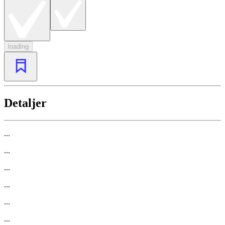
loading
Detaljer
...
...
...
...
...
...