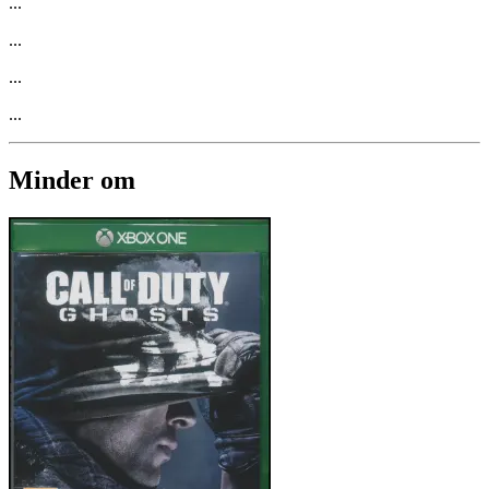
...
...
...
...
Minder om