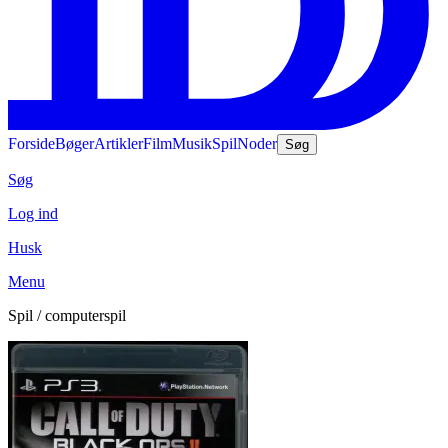
Forside
Bøger
Artikler
Film
Musik
Spil
Noder
Søg
Søg
Log ind
Husk
Menu
Spil / computerspil