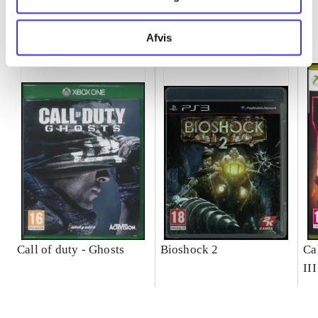
Minder om
Afvis
Call of duty - Ghosts
Bioshock 2
Ca
III