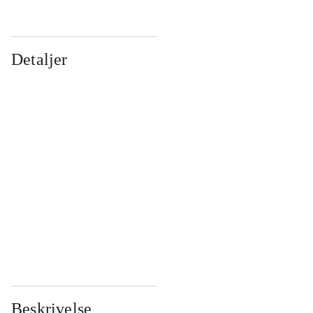
Detaljer
...
...
...
...
...
...
...
...
...
...
...
...
Beskrivelse