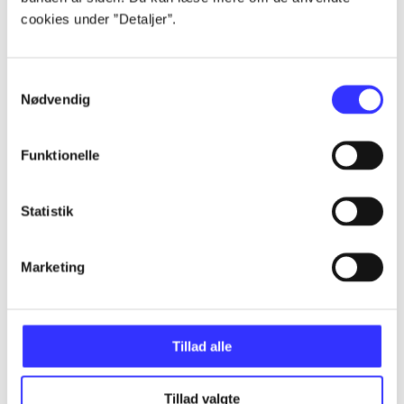
Alle registrerede artikler fordelt på udgivelser
cookies under ”Detaljer”.
...
Samtykkevalg
Nødvendig
...
Funktionelle
...
Statistik
...
Marketing
...
Tillad alle
Tillad valgte