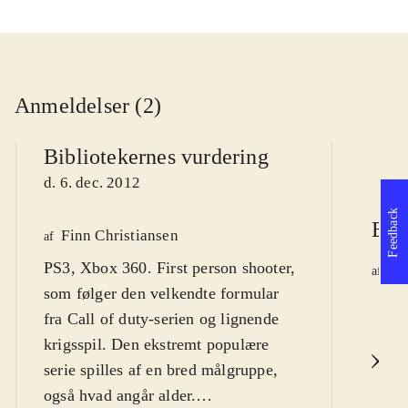
Anmeldelser (2)
Bibliotekernes vurdering
d. 6. dec. 2012
Feedback
Ber
Finn Christiansen
af
PS3, Xbox 360. First person shooter,
Ja
af
som følger den velkendte formular
d.
fra Call of duty-serien og lignende
krigsspil. Den ekstremt populære
L
serie spilles af en bred målgruppe,
også hvad angår alder.