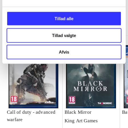
Tillad alle
Minder om
Tillad valgte
Afvis
Call of duty - advanced
Black Mirror
Ba
warfare
King Art Games