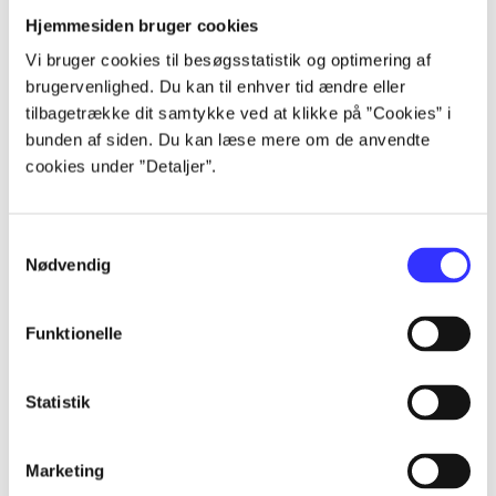
Hjemmesiden bruger cookies
Artikler
Vi bruger cookies til besøgsstatistik og optimering af
Alle registrerede artikler fordelt på udgivelser
brugervenlighed. Du kan til enhver tid ændre eller
tilbagetrække dit samtykke ved at klikke på ”Cookies” i
...
bunden af siden. Du kan læse mere om de anvendte
cookies under ”Detaljer”.
...
Samtykkevalg
Nødvendig
...
Funktionelle
...
Statistik
...
Marketing