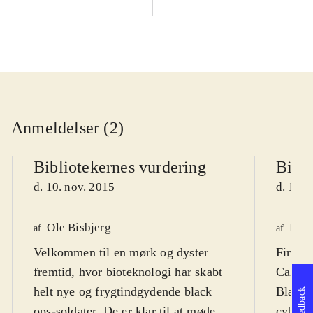
Anmeldelser (2)
Bibliotekernes vurdering
Bibli
d. 10. nov. 2015
d. 10. 
Ole Bisbjerg
Finn
af
af
Velkommen til en mørk og dyster
First p
fremtid, hvor bioteknologi har skabt
Call of
helt nye og frygtindgydende black
Black 
Feedback
ops-soldater. De er klar til at møde
cyborgs