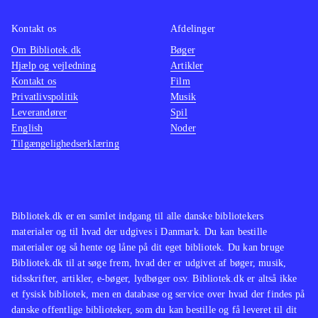
for vold og voldsomt sprog. Det vil
Black 
Kontakt os
Afdelinger
dog ikke genere danske unge
.
fjender
Om Bibliotek.dk
Bøger
FPS-genren har et omfattende udvalg
teknisk
Hjælp og vejledning
Artikler
af gode spil. COD ligger i toppen
topkar
Kontakt os
Film
sammen med fx
Unreal tournament 3
vold o
Privatlivspolitik
Musik
Leverandører
Spil
(Xbox 360)
.
kan ma
English
Noder
Call of
Tilgængelighedserklæring
duty -
duty -
lignen
er meg
Bibliotek.dk er en samlet indgang til alle danske bibliotekers
materialer og til hvad der udgives i Danmark. Du kan bestille
materialer og så hente og låne på dit eget bibliotek. Du kan bruge
Bibliotek.dk til at søge frem, hvad der er udgivet af bøger, musik,
tidsskrifter, artikler, e-bøger, lydbøger osv. Bibliotek.dk er altså ikke
et fysisk bibliotek, men en database og service over hvad der findes på
danske offentlige biblioteker, som du kan bestille og få leveret til dit