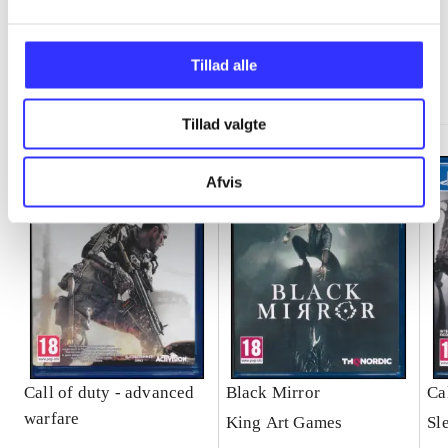
Tillad alle
Minder om
Tillad valgte
Afvis
Call of duty - advanced
Black Mirror
Ca
warfare
King Art Games
Sl