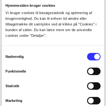
Hjemmesiden bruger cookies
Artikler
Vi bruger cookies til besøgsstatistik og optimering af
Alle registrerede artikler fordelt på udgivelser
brugervenlighed. Du kan til enhver tid ændre eller
tilbagetrække dit samtykke ved at klikke på ”Cookies” i
...
bunden af siden. Du kan læse mere om de anvendte
cookies under ”Detaljer”.
...
Samtykkevalg
Nødvendig
...
Funktionelle
...
Statistik
...
Marketing