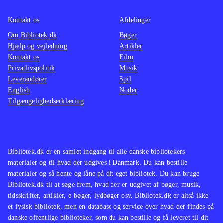
for vold og voldsomt sprog. Det vil
Black 
Kontakt os
Afdelinger
dog ikke genere danske unge
.
fjender
Om Bibliotek.dk
Bøger
FPS-genren har et omfattende udvalg
teknisk
Hjælp og vejledning
Artikler
af gode spil. COD ligger i toppen
topkar
Kontakt os
Film
sammen med fx
Unreal tournament 3
vold o
Privatlivspolitik
Musik
Leverandører
Spil
(Xbox 360)
.
kan ma
English
Noder
Call of
Tilgængelighedserklæring
duty -
duty -
lignen
er meg
Bibliotek.dk er en samlet indgang til alle danske bibliotekers
materialer og til hvad der udgives i Danmark. Du kan bestille
materialer og så hente og låne på dit eget bibliotek. Du kan bruge
Bibliotek.dk til at søge frem, hvad der er udgivet af bøger, musik,
tidsskrifter, artikler, e-bøger, lydbøger osv. Bibliotek.dk er altså ikke
et fysisk bibliotek, men en database og service over hvad der findes på
danske offentlige biblioteker, som du kan bestille og få leveret til dit