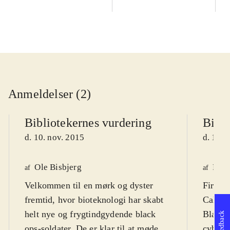
Anmeldelser (2)
Bibliotekernes vurdering
Bibli
d. 10. nov. 2015
d. 10. 
Ole Bisbjerg
Finn
af
af
Velkommen til en mørk og dyster
First p
fremtid, hvor bioteknologi har skabt
Call of
helt nye og frygtindgydende black
Black 
Feedback
ops-soldater. De er klar til at møde
cyborgs