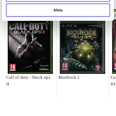
Afvis
Call of duty - black ops
Bioshock 2
Ca
II
III