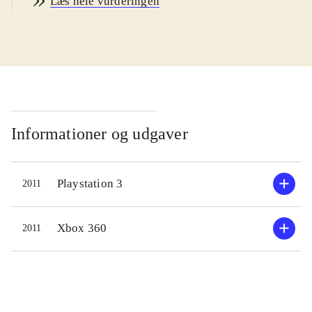
Læs hele vurderingen
Desværre betyder det også at
udvikleren Infinity Ward nok hviler
lidt for meget på laurbærrene i denne
3 og sidste del af Mw-serien. Som
altid har vi med en 15+ barsk krigs-
shooter at gøre med ikoner for vold
og sprog. Indholdsmæssigt er spillene
Informationer og udgaver
ens. Pegi er 18
.
Mw-serien beskæftiger sig som altid
Playstation 3
2011
med moderne krigsførelse og
bekæmpelse af terror. Som altid er
singleplayer-delen meget intens, og
Xbox 360
2011
fyldt med imponerende scenarioer.
Og som altid er den gennemført på 3
timer. Intet nyt her. Spillets virkelige
stjerne er multiplayer. Det har det