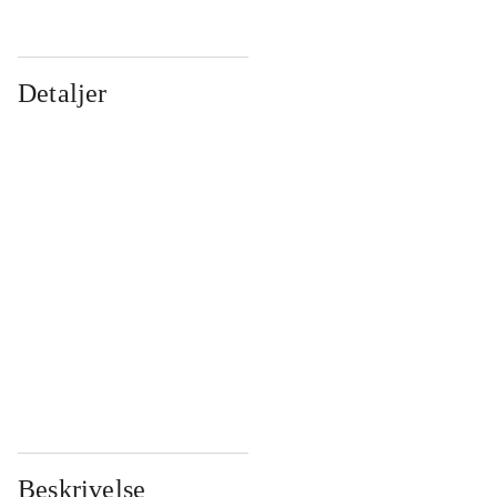
Detaljer
...
...
...
...
...
...
...
...
...
...
...
...
Beskrivelse