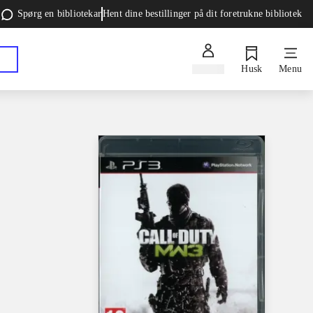
Spørg en bibliotekar
Hent dine bestillinger på dit foretrukne bibliotek
Log ind
Husk
Menu