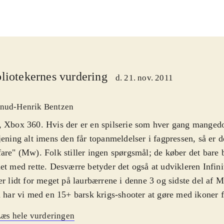
liotekernes vurdering
d. 21. nov. 2011
nud-Henrik Bentzen
 Xbox 360. Hvis der er en spilserie som hver gang mangedo
jening alt imens den får topanmeldelser i fagpressen, så er 
are" (Mw). Folk stiller ingen spørgsmål; de køber det bare b
et med rette. Desværre betyder det også at udvikleren Infin
er lidt for meget på laurbærrene i denne 3 og sidste del af
d har vi med en 15+ barsk krigs-shooter at gøre med ikoner 
g. Indholdsmæssigt er spillene ens. Pegi er 18
.
æs hele vurderingen
erien beskæftiger sig som altid med moderne krigsførelse