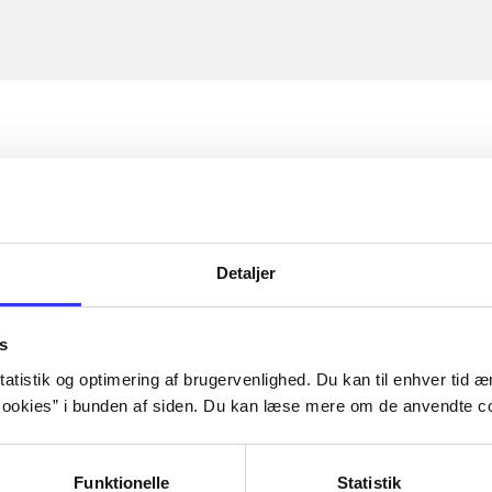
Detaljer
s
atistik og optimering af brugervenlighed. Du kan til enhver tid æn
ookies” i bunden af siden. Du kan læse mere om de anvendte co
Funktionelle
Statistik