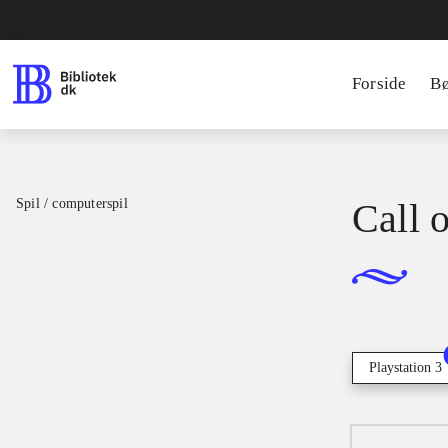
Forside
B
Spil / computerspil
Call 
Playstation 3