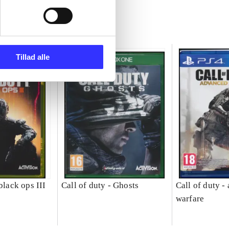
Tillad alle
black ops III
Call of duty - Ghosts
Call of duty -
warfare