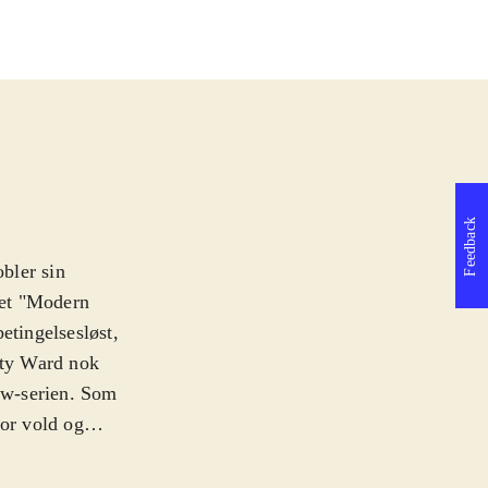
Feedback
bler sin
det "Modern
etingelsesløst,
ity Ward nok
 Mw-serien. Som
for vold og
 og bekæmpelse