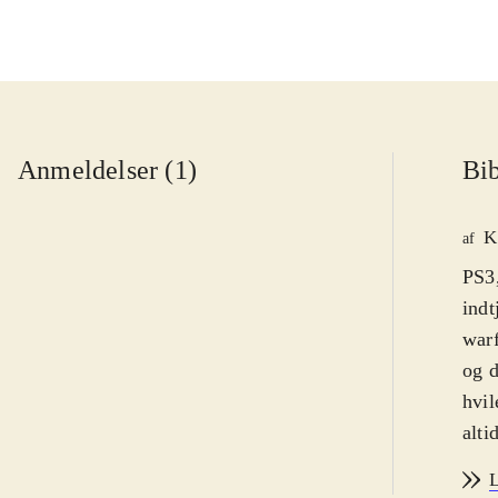
Anmeldelser (1)
Bib
K
af
PS3,
indt
warf
og d
hvil
alti
spro
L
Mw-s