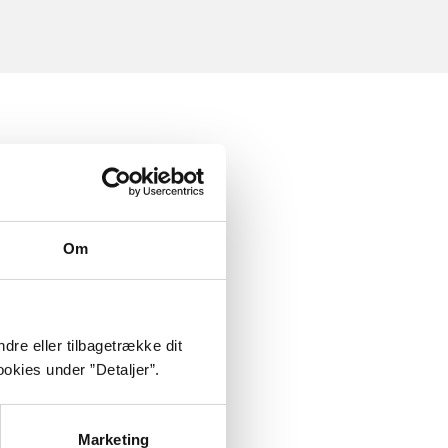
Om
dre eller tilbagetrække dit
okies under ”Detaljer”.
Marketing