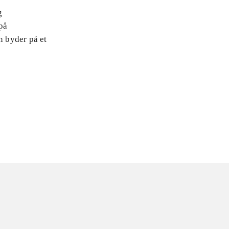
g
 på
n byder på et