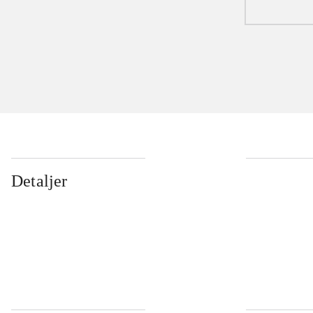
Detaljer
...
...
...
...