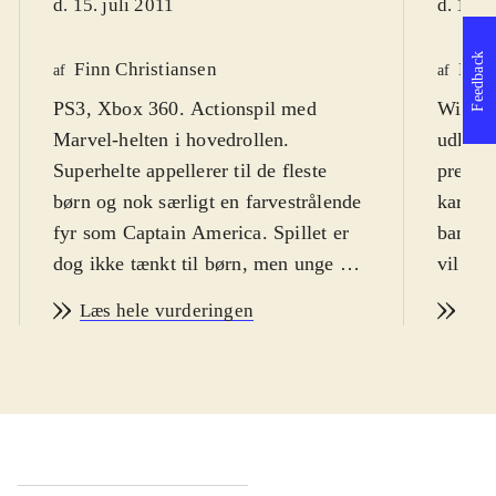
d. 15. juli 2011
d. 15. 
Feedback
Finn Christiansen
Kim
af
af
PS3, Xbox 360. Actionspil med
Wii. De
Marvel-helten i hovedrollen.
udkomm
Superhelte appellerer til de fleste
premie
børn og nok særligt en farvestrålende
karike
fyr som Captain America. Spillet er
bandeor
dog ikke tænkt til børn, men unge og
vil dog
voksne, der kender filmen og
spille 
Læs hele vurderingen
Læs
tegneserien. Spillets sværhedsgrad
Spiller
kan magtes fra 12 år. Der er enkelte
Americ
uhyggelige og voldelige sekvenser,
undsæt
som lægger et par år til målgruppen,
skal f
så vi havner på 14 år. PEGI: 16 og
onde pl
ikon for vold. Sproget er engelsk
.
fjende