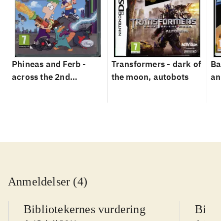
Phineas and Ferb -
Transformers - dark of
Ba
across the 2nd
the moon, autobots
an
dimension
vi
Anmeldelser (4)
Bibliotekernes vurdering
Bibli