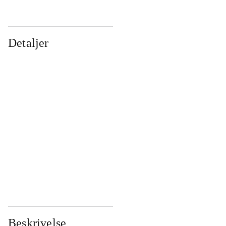
Detaljer
...
...
...
...
...
...
...
...
...
...
...
...
Beskrivelse