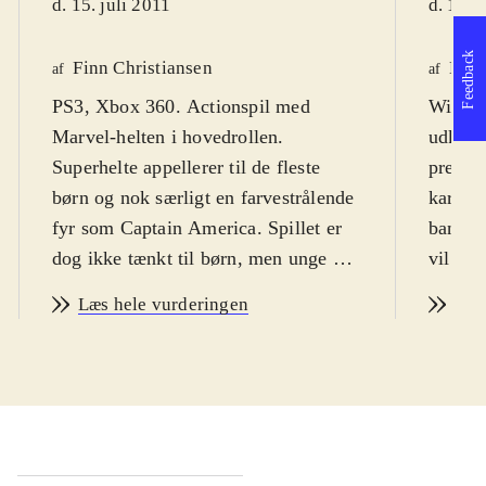
d. 15. juli 2011
d. 15. 
Feedback
Finn Christiansen
Kim
af
af
PS3, Xbox 360. Actionspil med
Wii. De
Marvel-helten i hovedrollen.
udkomm
Superhelte appellerer til de fleste
premie
børn og nok særligt en farvestrålende
karike
fyr som Captain America. Spillet er
bandeor
dog ikke tænkt til børn, men unge og
vil dog
voksne, der kender filmen og
spille 
Læs hele vurderingen
Læs
tegneserien. Spillets sværhedsgrad
Spiller
kan magtes fra 12 år. Der er enkelte
Americ
uhyggelige og voldelige sekvenser,
undsæt
som lægger et par år til målgruppen,
skal f
så vi havner på 14 år. PEGI: 16 og
onde pl
ikon for vold. Sproget er engelsk
.
fjende