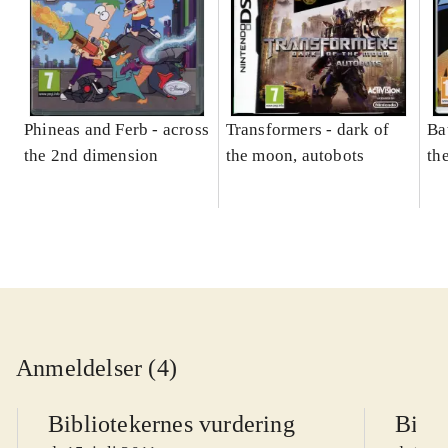
Phineas and Ferb - across
Transformers - dark of
Ba
the 2nd dimension
the moon, autobots
th
Anmeldelser (4)
Bibliotekernes vurdering
Bibli