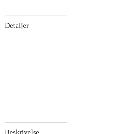
Detaljer
...
...
...
...
...
...
...
...
...
...
...
...
Beskrivelse