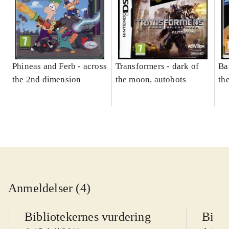
Phineas and Ferb - across
Transformers - dark of
Ba
the 2nd dimension
the moon, autobots
th
Anmeldelser (4)
Bibliotekernes vurdering
Bibli