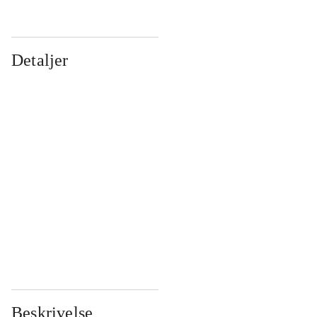
Detaljer
...
...
...
...
...
...
...
...
...
...
...
...
Beskrivelse