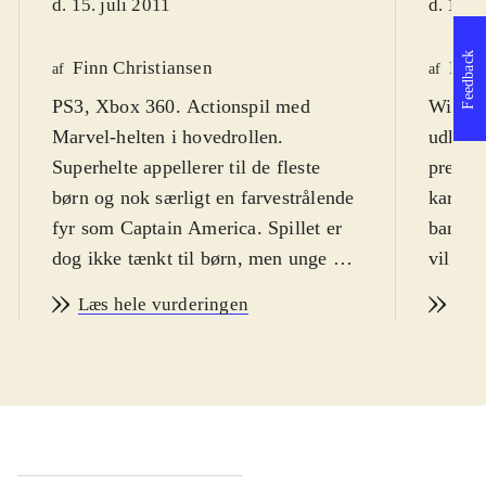
d. 15. juli 2011
d. 15. 
Feedback
Finn Christiansen
Kim
af
af
PS3, Xbox 360. Actionspil med
Wii. De
Marvel-helten i hovedrollen.
udkomm
Superhelte appellerer til de fleste
premie
børn og nok særligt en farvestrålende
karike
fyr som Captain America. Spillet er
bandeor
dog ikke tænkt til børn, men unge og
vil dog
voksne, der kender filmen og
spille 
Læs hele vurderingen
Læs
tegneserien. Spillets sværhedsgrad
Spiller
kan magtes fra 12 år. Der er enkelte
Americ
uhyggelige og voldelige sekvenser,
undsæt
som lægger et par år til målgruppen,
skal f
så vi havner på 14 år. PEGI: 16 og
onde pl
ikon for vold. Sproget er engelsk
.
fjende