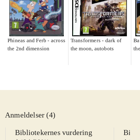
Phineas and Ferb - across
Transformers - dark of
Ba
the 2nd dimension
the moon, autobots
th
Anmeldelser (4)
Bibliotekernes vurdering
Bibli