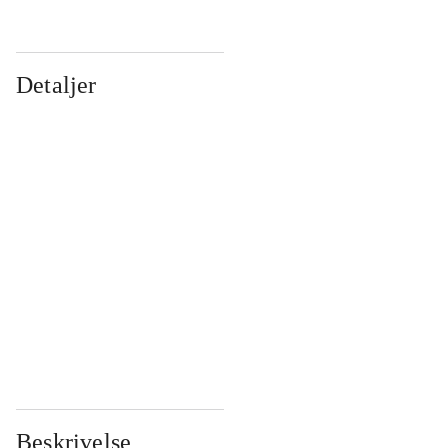
Detaljer
...
...
...
...
...
...
...
...
...
...
...
...
Beskrivelse