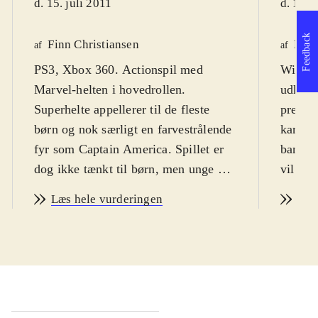
d. 15. juli 2011
d. 15. 
Feedback
Finn Christiansen
Kim
af
af
PS3, Xbox 360. Actionspil med
Wii. De
Marvel-helten i hovedrollen.
udkomm
Superhelte appellerer til de fleste
premie
børn og nok særligt en farvestrålende
karike
fyr som Captain America. Spillet er
bandeor
dog ikke tænkt til børn, men unge og
vil dog
voksne, der kender filmen og
spille 
Læs hele vurderingen
Læs
tegneserien. Spillets sværhedsgrad
Spiller
kan magtes fra 12 år. Der er enkelte
Americ
uhyggelige og voldelige sekvenser,
undsæt
som lægger et par år til målgruppen,
skal f
så vi havner på 14 år. PEGI: 16 og
onde pl
ikon for vold. Sproget er engelsk
.
fjende