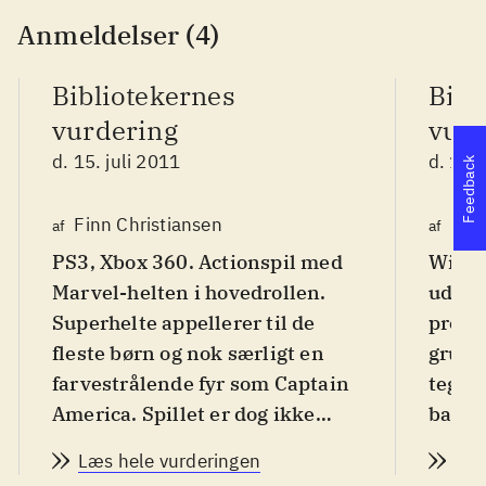
Anmeldelser (4)
Bibliotekernes
Bibl
vurdering
vurd
d. 15. juli 2011
d. 15. 
Feedback
Finn Christiansen
Kim
af
af
PS3, Xbox 360. Actionspil med
Wii. D
Marvel-helten i hovedrollen.
udkom
Superhelte appellerer til de
premi
fleste børn og nok særligt en
grund
farvestrålende fyr som Captain
tegne
America. Spillet er dog ikke
bande
tænkt til børn, men unge og
10 år,
Læs hele vurderingen
Læs
voksne, der kender filmen og
skade