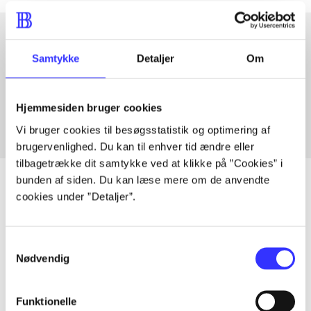
Samtykke
Detaljer
Om
Artikler med samme emner
Fra
Hjemmesiden bruger cookies
Vi bruger cookies til besøgsstatistik og optimering af
brugervenlighed. Du kan til enhver tid ændre eller
tilbagetrække dit samtykke ved at klikke på ”Cookies” i
bunden af siden. Du kan læse mere om de anvendte
cookies under ”Detaljer”.
Artikler
Alle registrerede artikler fordelt på udgivelser
Samtykkevalg
Nødvendig
...
Funktionelle