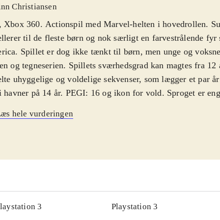
inn Christiansen
 Xbox 360. Actionspil med Marvel-helten i hovedrollen. Su
llerer til de fleste børn og nok særligt en farvestrålende fy
ica. Spillet er dog ikke tænkt til børn, men unge og voksne
en og tegneserien. Spillets sværhedsgrad kan magtes fra 12 
lte uhyggelige og voldelige sekvenser, som lægger et par år
i havner på 14 år. PEGI: 16 og ikon for vold. Sproget er en
ain America blev "født" i 1941, og hans arbejdsområde er
æs hele vurderingen
tyskland - i en noget fantasifyldt version af 2. verdenskrig. 
til filmen fra 2011. "Cap" spilles af Chris Evans, som også
temme til figuren i spillet. Handlingen fokuserer på en lille 
ig et angreb på en nazibefæstet middelalderborg i de sydty
 kæmpe dig gennem et helt regiment af soldater og eksperim
rsoldater. Ærkefjenden Red Skull og andre fra Marvels bagk
s. Ud over den farvestrålende dragt, har Cap et skjold i det 
laystation 3
Playstation 3
anium, som kan reflektere maskingeværskugler og bruges s