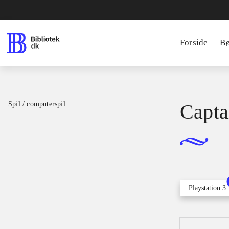
Forside
B
Spil / computerspil
Capta
Playstation 3