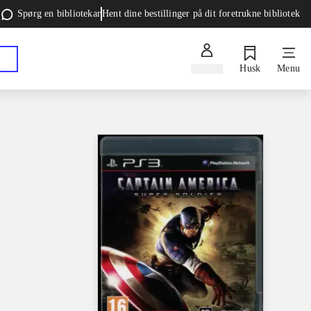
Spørg en bibliotekar
Hent dine bestillinger på dit foretrukne bibliotek
Log ind
Husk
Menu