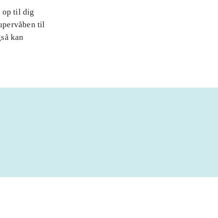
 op til dig
upervåben til
gså kan