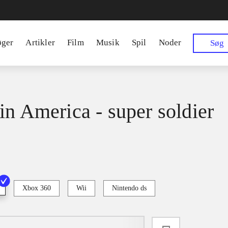
øger
Artikler
Film
Musik
Spil
Noder
Søg
in America - super soldier
Xbox 360
Wii
Nintendo ds