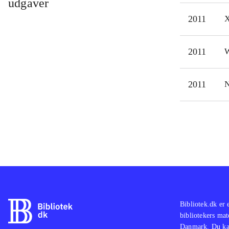
udgaver
dødb
2011
X
hopp
virk
2011
W
Bat
flot
Alt 
2011
N
bliv
irri
Bibliotek.dk er 
bibliotekers mat
Danmark. Du kan