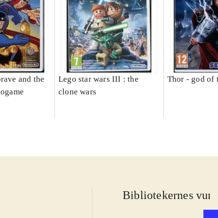
brave and the
Lego star wars III : the
Thor - god of
deogame
clone wars
Bibliotekernes vurd