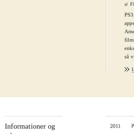
F
af
PS3,
appe
Amer
film
enke
så v
Capt
L
nazi
sig 
og s
neml
skal
supe
plad
Informationer og
2011
P
vibr