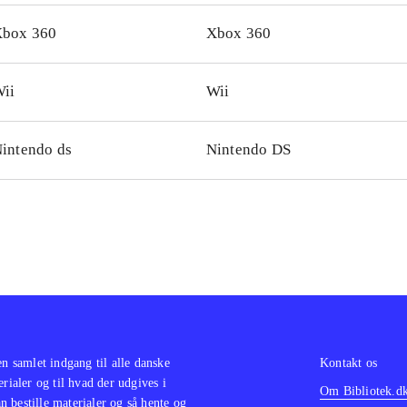
ringende frisbee. Udover kamp, indeholder spillet nogle lid
box 360
Xbox 360
e-sekvenser og simple puzzles. Begge versioner understøtte
er glimrende
.
ii
Wii
man - Arkham Asylum har lignende gameplay - dog bedre hi
tere grafik
.
i alt en blandet affære. Det er sjovt at kæmpe, især med skj
intendo ds
Nintendo DS
er kedeligt i længden. Historien er lidt tynd og hoppe-sekve
terende. Et ærgerligt mellemklasse-spil
.
en samlet indgang til alle danske
Kontakt os
erialer og til hvad der udgives i
Om Bibliotek.d
 bestille materialer og så hente og