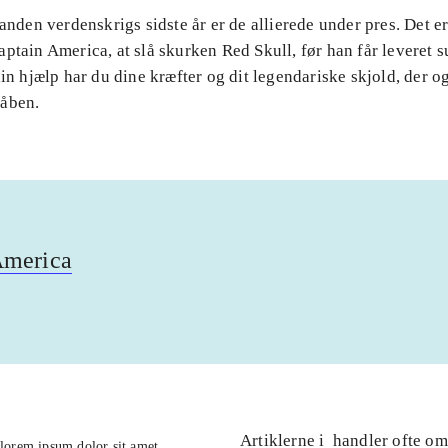
 anden verdenskrigs sidste år er de allierede under pres. Det er
ptain America, at slå skurken Red Skull, før han får leveret s
din hjælp har du dine kræfter og dit legendariske skjold, der o
åben.
America
Artiklerne i
handler ofte om
lorem ipsum dolor sit amet ...