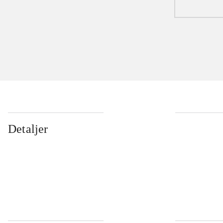
Detaljer
...
...
...
...