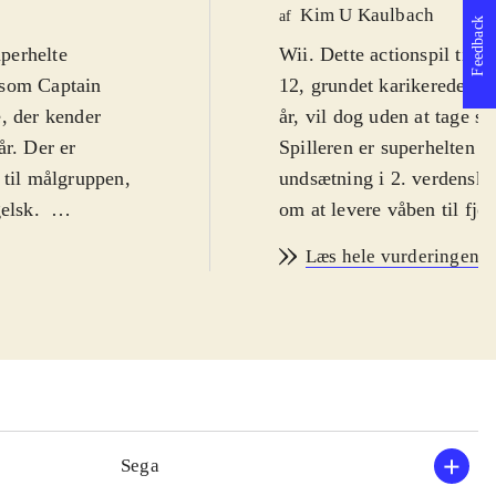
Kim U Kaulbach
af
Feedback
perhelte
Wii. Dette actionspil til 
r som Captain
12, grundet karikerede te
, der kender
år, vil dog uden at tage sk
år. Der er
Spilleren er superhelten
 til målgruppen,
undsætning i 2. verdenskr
gelsk
.
om at levere våben til fj
 kamp mod
Captain ind for at udslett
Læs hele vurderingen
Spillet knytter
der både er skudsikkert, 
 lægger udseende
afvikles med trivielle sl
del af filmen,
installationer. Jo mere de
ske bjerge. Du
liv gi'r det. Den intuitive
entelle
modstanderne, samt de ov
atalog er på
superheltefans, der vil mo
pureste
manual på engelsk og sven
Sega
om en
agtig. Banerne, der bestå