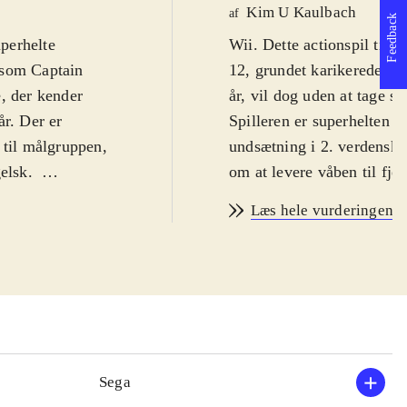
Kim U Kaulbach
af
Feedback
perhelte
Wii. Dette actionspil til 
r som Captain
12, grundet karikerede te
, der kender
år, vil dog uden at tage sk
år. Der er
Spilleren er superhelten
 til målgruppen,
undsætning i 2. verdenskr
gelsk
.
om at levere våben til fj
 kamp mod
Captain ind for at udslett
Læs hele vurderingen
Spillet knytter
der både er skudsikkert, 
 lægger udseende
afvikles med trivielle sl
del af filmen,
installationer. Jo mere de
ske bjerge. Du
liv gi'r det. Den intuitive
entelle
modstanderne, samt de ov
atalog er på
superheltefans, der vil mo
pureste
manual på engelsk og sven
Sega
om en
agtig. Banerne, der bestå