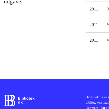
udgaver
dødb
2011
X
hopp
virk
2011
W
Bat
flot
Alt 
2011
N
bliv
irri
Bibliotek.dk er 
bibliotekers mat
Danmark. Du kan