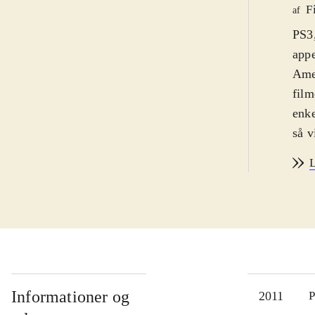
F
af
PS3,
appe
Amer
film
enke
så v
Capt
L
nazi
sig 
og s
neml
skal
supe
plad
Informationer og
2011
P
vibr