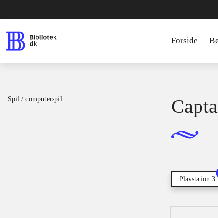
Forside
B
Spil / computerspil
Capta
Playstation 3