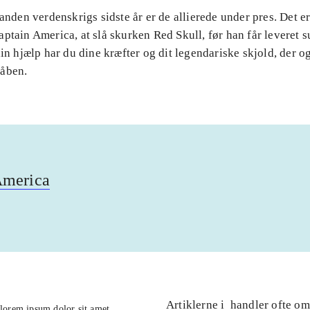
 anden verdenskrigs sidste år er de allierede under pres. Det er
ptain America, at slå skurken Red Skull, før han får leveret s
din hjælp har du dine kræfter og dit legendariske skjold, der o
åben.
America
Artiklerne i
handler ofte om
lorem ipsum dolor sit amet ...