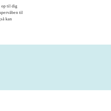
 op til dig
upervåben til
gså kan