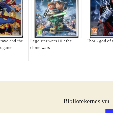
brave and the
Lego star wars III : the
Thor - god of
deogame
clone wars
Bibliotekernes vurd