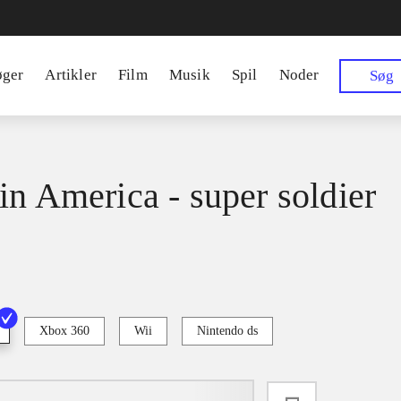
øger
Artikler
Film
Musik
Spil
Noder
Søg
in America - super soldier
Xbox 360
Wii
Nintendo ds