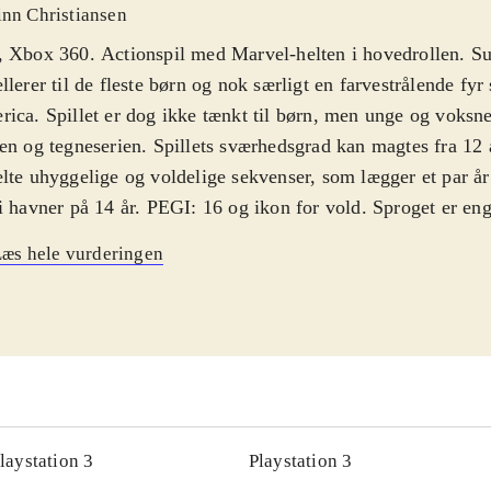
inn Christiansen
 Xbox 360. Actionspil med Marvel-helten i hovedrollen. Su
llerer til de fleste børn og nok særligt en farvestrålende fy
ica. Spillet er dog ikke tænkt til børn, men unge og voksne
en og tegneserien. Spillets sværhedsgrad kan magtes fra 12 
lte uhyggelige og voldelige sekvenser, som lægger et par år
i havner på 14 år. PEGI: 16 og ikon for vold. Sproget er en
ain America blev "født" i 1941, og hans arbejdsområde er
æs hele vurderingen
tyskland - i en noget fantasifyldt version af 2. verdenskrig. 
til filmen fra 2011. "Cap" spilles af Chris Evans, som også
temme til figuren i spillet. Handlingen fokuserer på en lille 
ig et angreb på en nazibefæstet middelalderborg i de sydty
 kæmpe dig gennem et helt regiment af soldater og eksperim
rsoldater. Ærkefjenden Red Skull og andre fra Marvels bagk
s. Ud over den farvestrålende dragt, har Cap et skjold i det 
laystation 3
Playstation 3
anium, som kan reflektere maskingeværskugler og bruges s