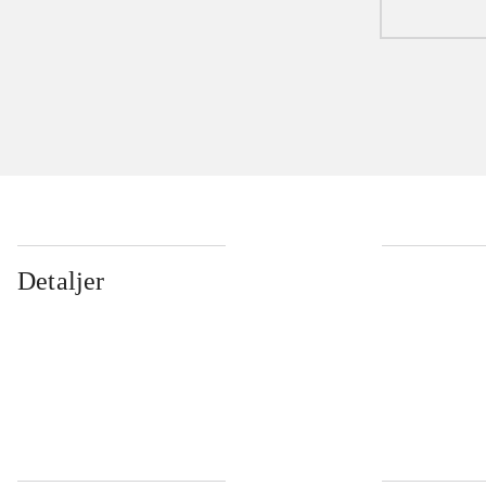
Detaljer
...
...
...
...