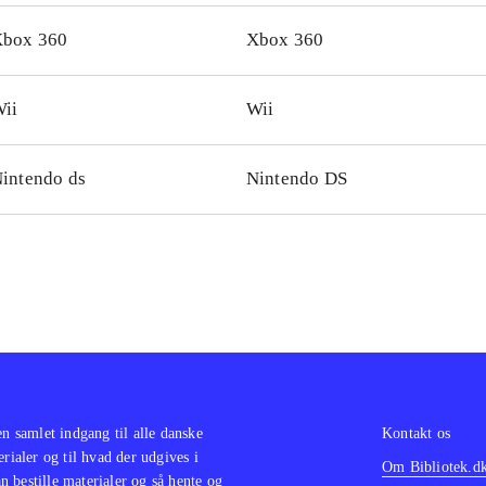
ringende frisbee. Udover kamp, indeholder spillet nogle lid
box 360
Xbox 360
e-sekvenser og simple puzzles. Begge versioner understøtte
er glimrende
.
ii
Wii
man - Arkham Asylum har lignende gameplay - dog bedre hi
tere grafik
.
i alt en blandet affære. Det er sjovt at kæmpe, især med skj
intendo ds
Nintendo DS
er kedeligt i længden. Historien er lidt tynd og hoppe-sekve
terende. Et ærgerligt mellemklasse-spil
.
en samlet indgang til alle danske
Kontakt os
erialer og til hvad der udgives i
Om Bibliotek.d
 bestille materialer og så hente og