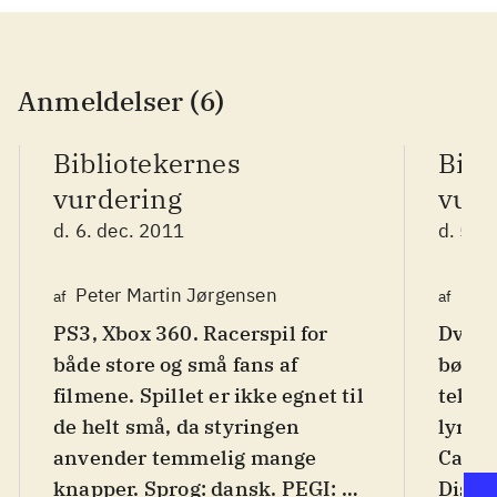
Anmeldelser (6)
Bibliotekernes
Bibl
vurdering
vurd
d. 6. dec. 2011
d. 5. 
Peter Martin Jørgensen
Kre
af
af
PS3, Xbox 360. Racerspil for
Dvd-r
både store og små fans af
børn 
filmene. Spillet er ikke egnet til
tekst 
de helt små, da styringen
lynma
anvender temmelig mange
Cars e
knapper. Sprog: dansk. PEGI: 7.
Disney