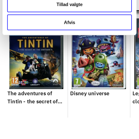
Tillad valgte
Afvis
The adventures of
Disney universe
Le
Tintin - the secret of
cl
the unicorn