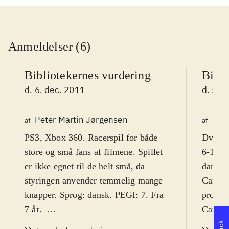
Anmeldelser (6)
Bibliotekernes vurdering
Bibli
d. 6. dec. 2011
d. 5. 
Peter Martin Jørgensen
Kre
af
af
PS3, Xbox 360. Racerspil for både
Dvd-rom
store og små fans af filmene. Spillet
6-10 år
er ikke egnet til de helt små, da
dansk 
styringen anvender temmelig mange
Cars er
knapper. Sprog: dansk. PEGI: 7. Fra
produkt
7 år
.
Cars 2 
Det officielle spil til Cars 2 (også
McQuee