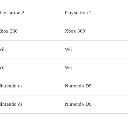
ridninger
.
laystation 2
Playstation 2
 - Race-O-Rama er et nemt racerspil til de helt unge spillere. 
udnyttes den særlige "SIXAXIS"-funktion på controlleren ti
rnes udskridningsmuligheder. Two-player mulighed og lange
box 360
Xbox 360
e konsoller
.
ii
Wii
ii
Wii
intendo ds
Nintendo DS
intendo ds
Nintendo DS