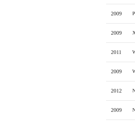
udsk
2009
P
Cars
PS3 
bile
2009
X
begg
2011
W
2009
W
2012
N
2009
N