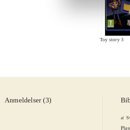
Toy story 3
Anmeldelser (3)
Bib
S
af
Play