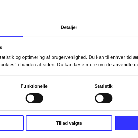
Detaljer
s
atistik og optimering af brugervenlighed. Du kan til enhver tid æn
ookies” i bunden af siden. Du kan læse mere om de anvendte co
Funktionelle
Statistik
Tillad valgte