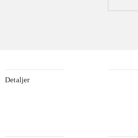
Detaljer
...
...
...
...