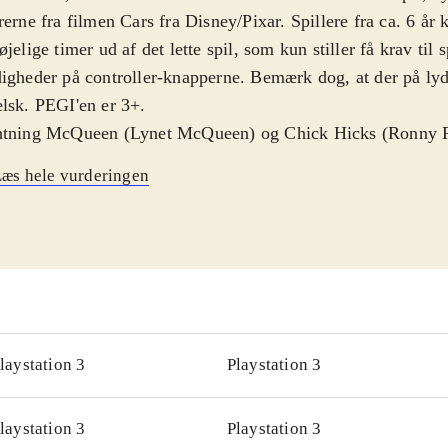
rerne fra filmen Cars fra Disney/Pixar. Spillere fra ca. 6 år
øjelige timer ud af det lette spil, som kun stiller få krav til s
igheder på controller-knapperne. Bemærk dog, at der på lyd
lsk. PEGI'en er 3+
.
htning McQueen (Lynet McQueen) og Chick Hicks (Ronny R
s racerelever til Race-O-Rama-udstillingen. Ronny Ræs men
æs hele vurderingen
te og vil snyde for at vinde. Lynet McQueen satser på ærligt
 sine elever til at vinde uden snyd. Der skal samles rigtigt 
rkildekøbing med afstikkere til Santa Carburera, Motoropo
at få frigjort nye racerløb. Gameplay er for begge konsoll
ruge controllernes knapper til at styre, gasse op, bremse og t
ridningsfunktion. Der kan spilles two-player, og der er relat
ninger på begge konsoller
.
laystation 3
Playstation 3
let er næsten ens på de to konsoller. Den eneste forskel, som
 PS3 udnyttes den trådløse controllers bevægelsessensor: S
laystation 3
Playstation 3
rolleren giver brede udskridninger, og større vip giver snæv