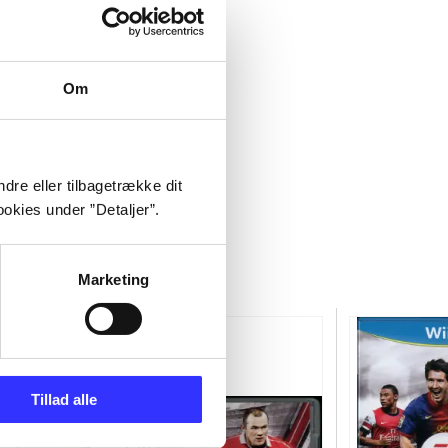
Om
dre eller tilbagetrække dit
okies under ”Detaljer”.
Marketing
Tillad alle