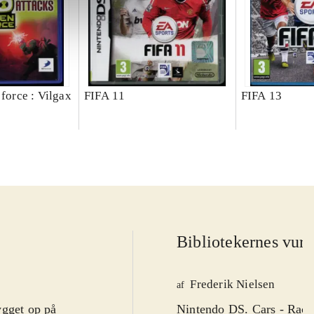
 force : Vilgax
FIFA 11
FIFA 13
Bibliotekernes vurd
Frederik Nielsen
af
ygget op på
Nintendo DS. Cars - Race-