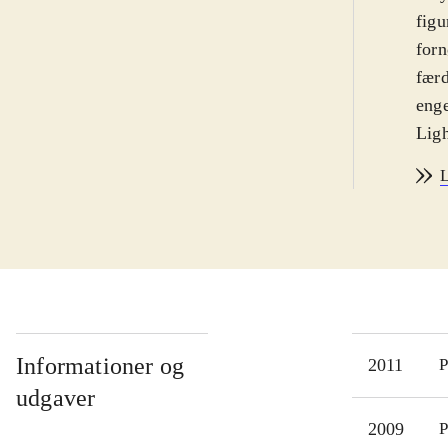
figu
forn
færd
enge
Lig
dere
L
beds
have
Køle
for 
at b
udsk
load
Informationer og
2011
P
Spil
udgaver
at i
2009
P
cont