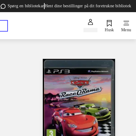
Spørg en bibliotekar
Hent dine bestillinger på dit foretrukne bibliotek
Log ind
Husk
Menu