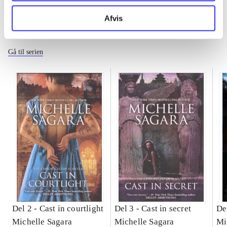
Afvis
The Chronicles of Elantra
Gå til serien
Del 2 -
Cast in courtlight
Del 3 -
Cast in secret
De
Michelle Sagara
Michelle Sagara
Mi