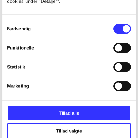
cookies under ”Detaljer”.
Artikler
Alle registrerede artikler fordelt på udgivelser
Samtykkevalg
Nødvendig
...
Funktionelle
...
Statistik
...
Marketing
...
...
Tillad alle
Tillad valgte