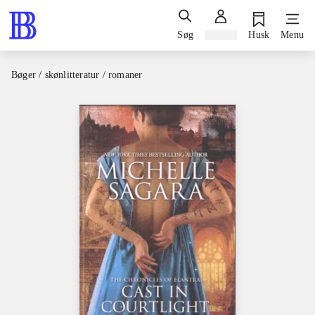
Søg
Log ind
Husk
Menu
Bøger / skønlitteratur / romaner