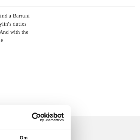
hind a Barrani
lin's duties
 And with the
he
Om