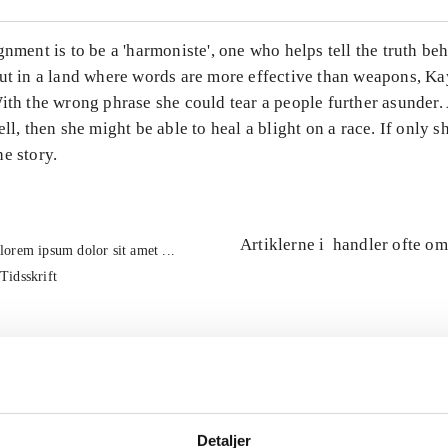
gnment is to be a 'harmoniste', one who helps tell the truth be
ut in a land where words are more effective than weapons, Kay
ith the wrong phrase she could tear a people further asunder.
ell, then she might be able to heal a blight on a race. If only s
e story.
Artiklerne i
handler ofte om
lorem ipsum dolor sit amet ...
Tidsskrift
Detaljer