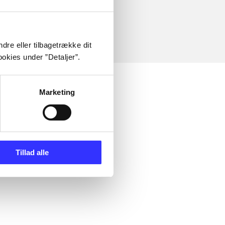
dre eller tilbagetrække dit
okies under ”Detaljer”.
Marketing
Tillad alle