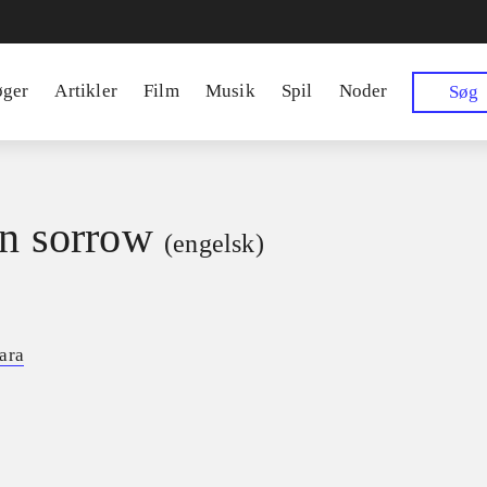
øger
Artikler
Film
Musik
Spil
Noder
Søg
in sorrow
(engelsk)
ara