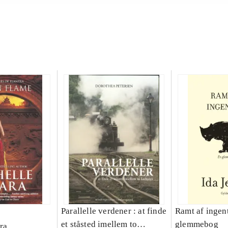
Parallelle verdener : at finde
Ramt af ingent
et ståsted imellem to
glemmebog
ra