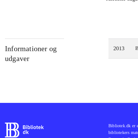
Informationer og
2013
udgaver
Bibliotek.dk er 
bibliotekers mat