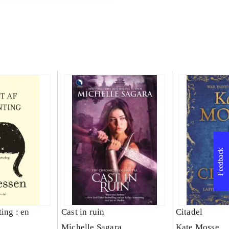
Feedback
ing : en
Cast in ruin
Citadel
Michelle Sagara
Kate Mosse