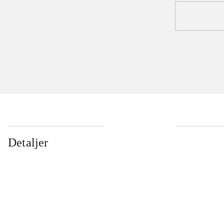
Detaljer
...
...
...
...