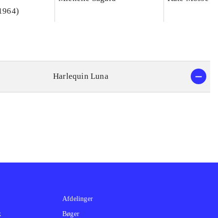
 1964)
Harlequin Luna
Afdelinger
k
Bøger