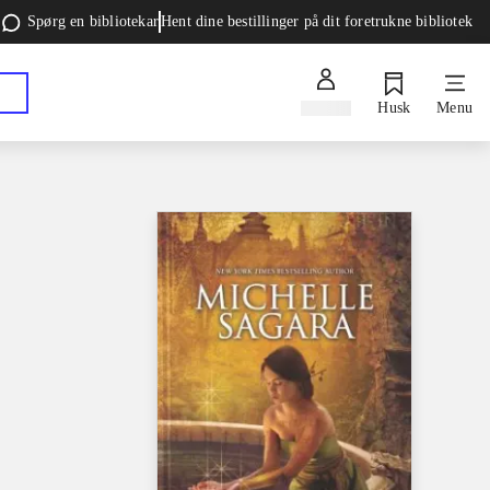
Spørg en bibliotekar
Hent dine bestillinger på dit foretrukne bibliotek
Log ind
Husk
Menu