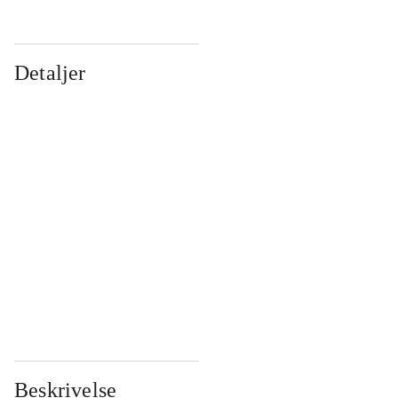
Detaljer
...
...
...
...
...
...
...
...
...
...
...
...
Beskrivelse