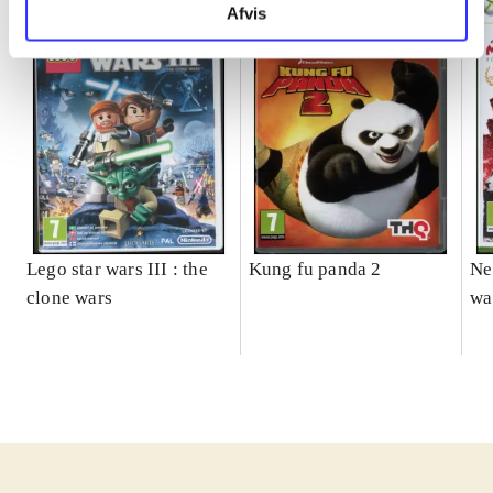
Afvis
Lego star wars III : the
Kung fu panda 2
Ne
clone wars
wa