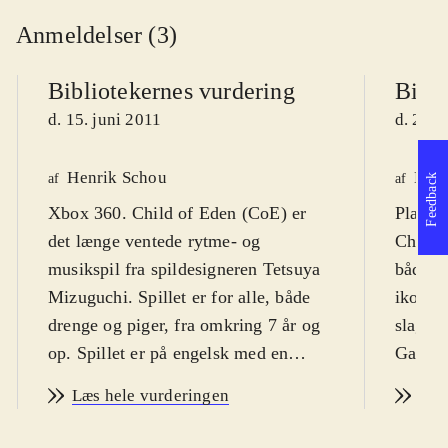
Anmeldelser (3)
Bibliotekernes vurdering
Bibli
d. 15. juni 2011
d. 28. 
Henrik Schou
Kasp
af
af
Feedback
Xbox 360. Child of Eden (CoE) er
Playsta
det længe ventede rytme- og
Child o
musikspil fra spildesigneren Tetsuya
både d
Mizuguchi. Spillet er for alle, både
ikon fo
drenge og piger, fra omkring 7 år og
slagsen
op. Spillet er på engelsk med en
Game d
PEGI på 7
.
manden
Læs hele vurderingen
Læs
Spilkernen i CoE er egentlig et
som er
actionspil, hvor spilleren bevæger sig
udover