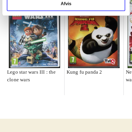
Afvis
Lego star wars III : the
Kung fu panda 2
Ne
clone wars
wa