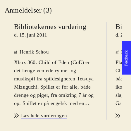
Anmeldelser (3)
Bibliotekernes vurdering
Bibli
d. 15. juni 2011
d. 28. 
Henrik Schou
Kasp
af
af
Feedback
Xbox 360. Child of Eden (CoE) er
Playsta
det længe ventede rytme- og
Child o
musikspil fra spildesigneren Tetsuya
både d
Mizuguchi. Spillet er for alle, både
ikon fo
drenge og piger, fra omkring 7 år og
slagsen
op. Spillet er på engelsk med en
Game d
PEGI på 7
.
manden
Læs hele vurderingen
Læs
Spilkernen i CoE er egentlig et
som er
actionspil, hvor spilleren bevæger sig
udover