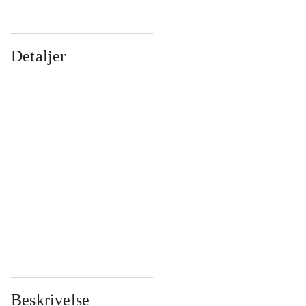
Detaljer
...
...
...
...
...
...
...
...
...
...
...
...
Beskrivelse