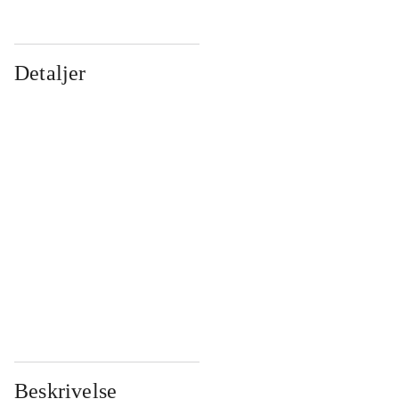
Detaljer
...
...
...
...
...
...
...
...
...
...
...
...
Beskrivelse