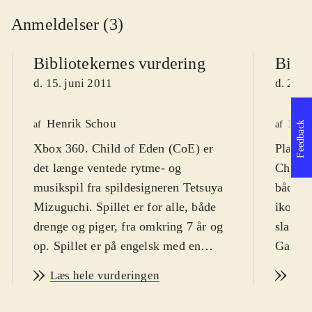
Anmeldelser (3)
Bibliotekernes vurdering
Bibli
d. 15. juni 2011
d. 28. 
Henrik Schou
Kasp
af
af
Feedback
Xbox 360. Child of Eden (CoE) er
Playsta
det længe ventede rytme- og
Child o
musikspil fra spildesigneren Tetsuya
både d
Mizuguchi. Spillet er for alle, både
ikon fo
drenge og piger, fra omkring 7 år og
slagsen
op. Spillet er på engelsk med en
Game d
PEGI på 7
.
manden
Læs hele vurderingen
Læs
Spilkernen i CoE er egentlig et
som er
actionspil, hvor spilleren bevæger sig
udover