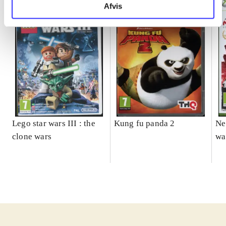
Afvis
Lego star wars III : the
Kung fu panda 2
Ne
clone wars
wa