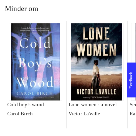
Minder om
Feedback
Cold boy's wood
Lone women : a novel
Se
Carol Birch
Victor LaValle
Ra