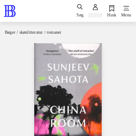
Søg
Log ind
Husk
Menu
Bøger / skønlitteratur / romaner