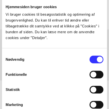
Artiklerne i
handler ofte om
Hjemmesiden bruger cookies
Vi bruger cookies til besøgsstatistik og optimering af
brugervenlighed. Du kan til enhver tid ændre eller
tilbagetrække dit samtykke ved at klikke på ”Cookies” i
bunden af siden. Du kan læse mere om de anvendte
cookies under ”Detaljer”.
Artikler med samme emner
Samtykkevalg
Fra
Nødvendig
Funktionelle
Statistik
Artikler
Marketing