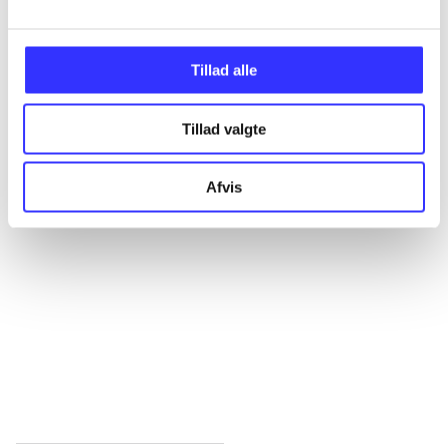
Alle registrerede artikler fordelt på udgivelser
...
Tillad alle
Tillad valgte
...
Afvis
...
...
...