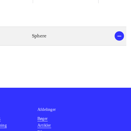
Sphere
Afdelinger
k
Bøger
ning
Artikler