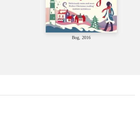
Bog, 2016
...
...