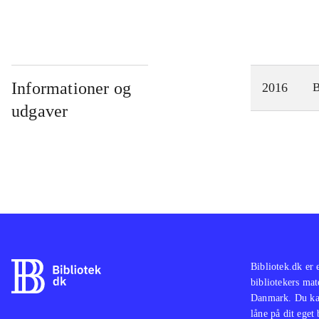
Informationer og
2016
udgaver
Bibliotek.dk er 
bibliotekers mat
Danmark. Du kan
låne på dit eget