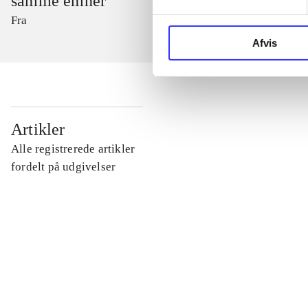
samme emner
Fra
Afvis
...
Artikler
Alle registrerede artikler
...
fordelt på udgivelser
...
...
...