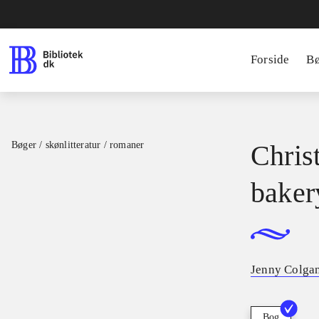
Forside
B
Bøger / skønlitteratur / romaner
Christ
baker
Jenny Colgan
Bog