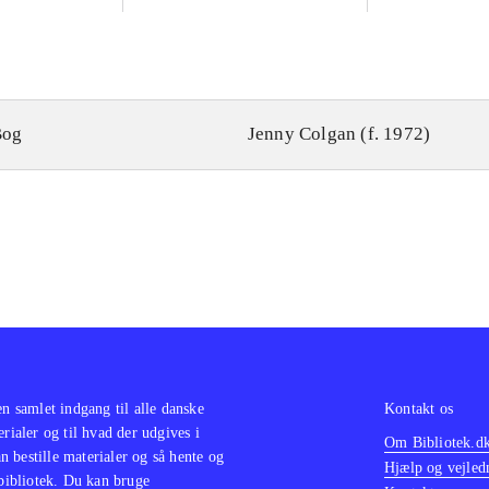
Bog
Jenny Colgan (f. 1972)
en samlet indgang til alle danske
Kontakt os
erialer og til hvad der udgives i
Om Bibliotek.d
 bestille materialer og så hente og
Hjælp og vejled
 bibliotek. Du kan bruge