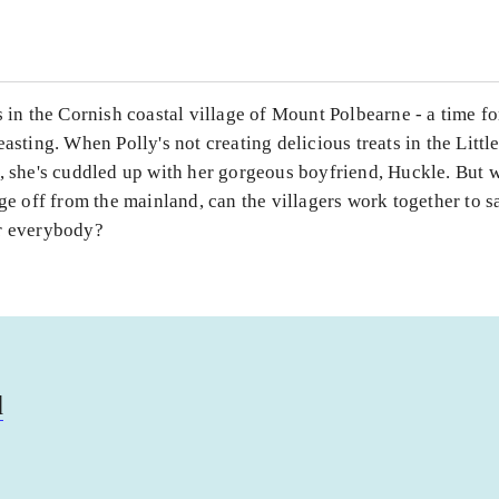
s in the Cornish coastal village of Mount Polbearne - a time fo
easting. When Polly's not creating delicious treats in the Litt
y, she's cuddled up with her gorgeous boyfriend, Huckle. But 
age off from the mainland, can the villagers work together to s
r everybody?
d