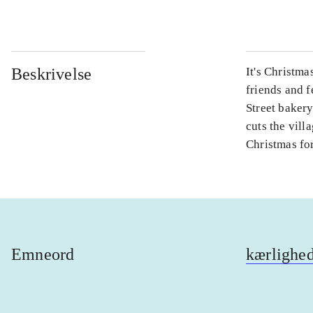
Beskrivelse
It's Christma
friends and f
Street baker
cuts the vill
Christmas fo
Emneord
kærlighe