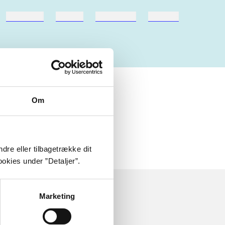
hestesport
træning
skolebøger
hesteavl
Om
dre eller tilbagetrække dit
okies under ”Detaljer”.
Marketing