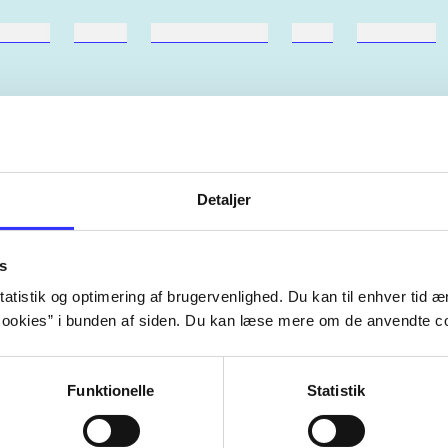
ebøger
ridning
hestesygdomme
vokal
sygdomme
Detaljer
Artiklerne i
handler ofte om
lorem ipsum dolor sit amet ...
Tidsskrift
s
atistik og optimering af brugervenlighed. Du kan til enhver tid æn
ookies” i bunden af siden. Du kan læse mere om de anvendte co
Funktionelle
Statistik