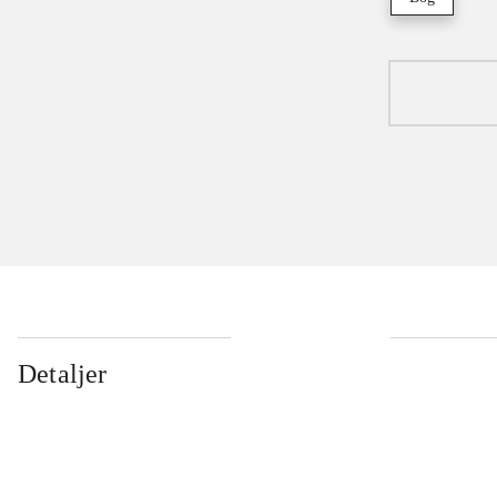
Detaljer
...
...
...
...