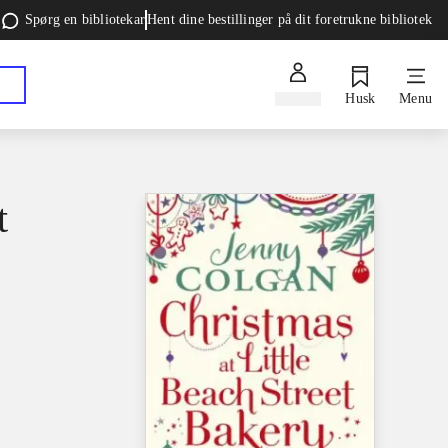
Spørg en bibliotekar
Hent dine bestillinger på dit foretrukne bibliotek
Log ind
Husk
Menu
t