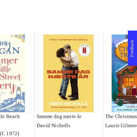
Feedback
tle Beach
Samme dag næste år
The Christmas
David Nicholls
Laurie Gilmor
(f. 1972)