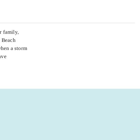
r family,
le Beach
when a storm
ave