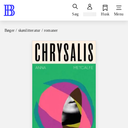
Søg
Log ind
Husk
Menu
Bøger / skønlitteratur / romaner