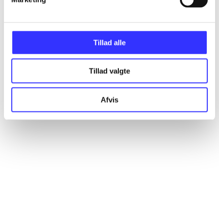
Artikler
Alle registrerede artikler fordelt på udgivelser
Tillad alle
...
Tillad valgte
...
Afvis
...
...
...