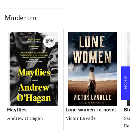
Minder om
Feedback
Mayflies
Lone women : a novel
Bl
Andrew O'Hagan
Victor LaValle
Sa
Ra