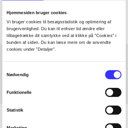
lorem ipsum dolor sit amet ...
Tidsskrift
Hjemmesiden bruger cookies
Artiklerne i
handler ofte om
Vi bruger cookies til besøgsstatistik og optimering af
brugervenlighed. Du kan til enhver tid ændre eller
tilbagetrække dit samtykke ved at klikke på ”Cookies” i
bunden af siden. Du kan læse mere om de anvendte
cookies under ”Detaljer”.
Artikler med samme emner
Samtykkevalg
Nødvendig
Fra
Funktionelle
Statistik
Marketing