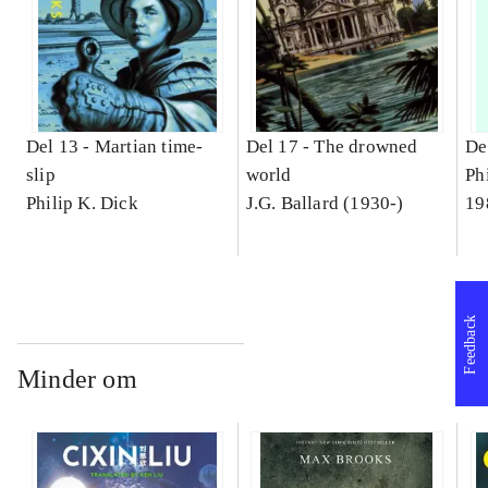
Del 13 -
Martian time-
Del 17 -
The drowned
De
slip
world
Ph
Philip K. Dick
J.G. Ballard (1930-)
19
Feedback
Minder om