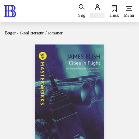
Søg
Log ind
Husk
Menu
Bøger / skønlitteratur / romaner