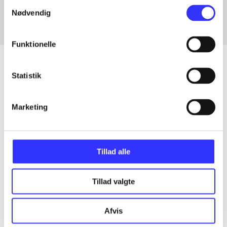
Samtykkevalg
Nødvendig
Funktionelle
Statistik
Artikler
Marketing
Alle registrerede artikler fordelt på udgivelser
...
Tillad alle
...
Tillad valgte
...
Afvis