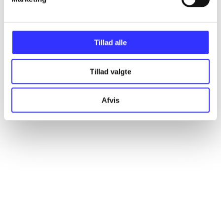
Artikler
Alle registrerede artikler fordelt på udgivelser
Tillad alle
...
Tillad valgte
...
Afvis
...
...
...