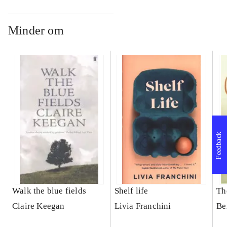
Minder om
Feedback
Walk the blue fields
Shelf life
Th
Claire Keegan
Livia Franchini
Be