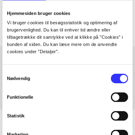
lorem ipsum dolor sit amet ...
Tidsskrift
Hjemmesiden bruger cookies
Artiklerne i
handler ofte om
Vi bruger cookies til besøgsstatistik og optimering af
brugervenlighed. Du kan til enhver tid ændre eller
tilbagetrække dit samtykke ved at klikke på ”Cookies” i
bunden af siden. Du kan læse mere om de anvendte
cookies under ”Detaljer”.
Artikler med samme emner
Samtykkevalg
Nødvendig
Fra
Funktionelle
Statistik
Marketing