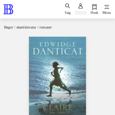
Søg
Log ind
Husk
Menu
Bøger / skønlitteratur / romaner