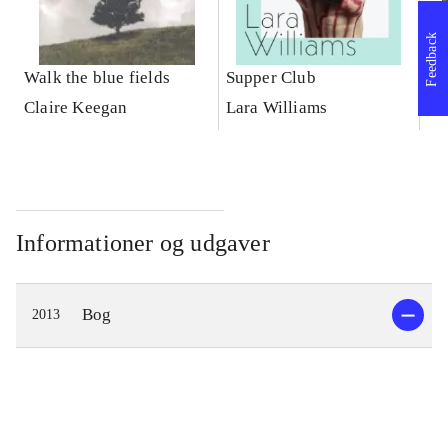
Feedback
Walk the blue fields
Supper Club
De
Claire Keegan
Lara Williams
Ca
Informationer og udgaver
Bog
2013