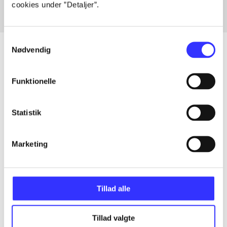
cookies under ”Detaljer”.
Samtykkevalg
Nødvendig
Artikler
Funktionelle
Alle registrerede artikler fordelt på udgivelser
Statistik
...
Marketing
...
Tillad alle
...
Tillad valgte
...