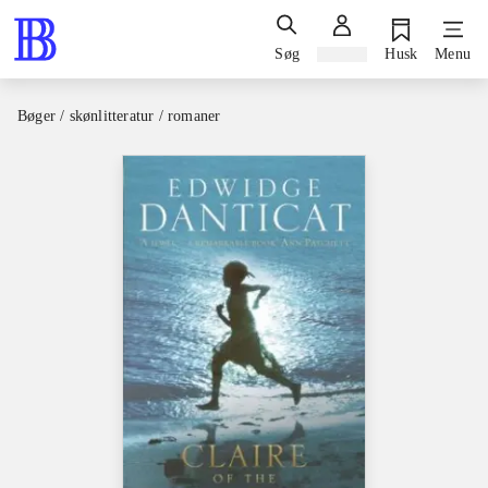
Søg
Log ind
Husk
Menu
Bøger / skønlitteratur / romaner