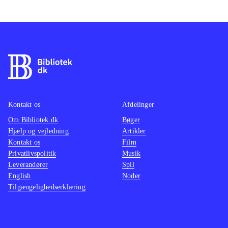
Kontakt os
Afdelinger
Om Bibliotek.dk
Bøger
Hjælp og vejledning
Artikler
Kontakt os
Film
Privatlivspolitik
Musik
Leverandører
Spil
English
Noder
Tilgængelighedserklæring