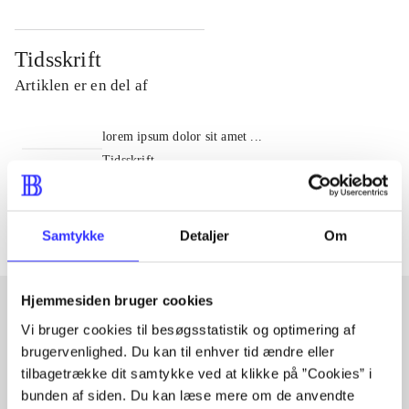
Tidsskrift
Artiklen er en del af
lorem ipsum dolor sit amet ...
Tidsskrift
Artiklerne i
handler ofte om
Samtykke
Detaljer
Om
Hjemmesiden bruger cookies
Vi bruger cookies til besøgsstatistik og optimering af
Artikler med samme emner
brugervenlighed. Du kan til enhver tid ændre eller
tilbagetrække dit samtykke ved at klikke på ”Cookies” i
Fra
bunden af siden. Du kan læse mere om de anvendte