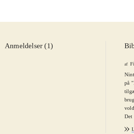
Anmeldelser (1)
Bib
F
af
Nint
på "
tilg
brug
vold
Det 
intr
L
skik