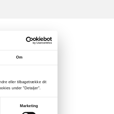
Om
dre eller tilbagetrække dit
okies under ”Detaljer”.
Marketing