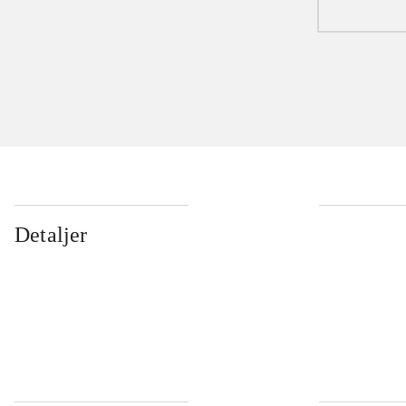
Detaljer
...
...
...
...