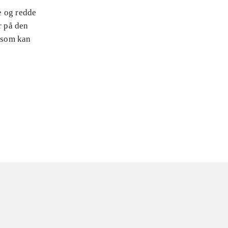
e og redde
r på den
, som kan