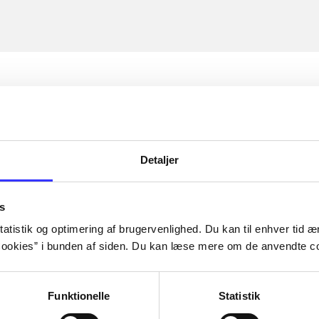
Detaljer
s
atistik og optimering af brugervenlighed. Du kan til enhver tid æn
ookies” i bunden af siden. Du kan læse mere om de anvendte co
Funktionelle
Statistik