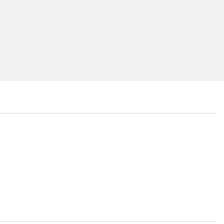
...
...