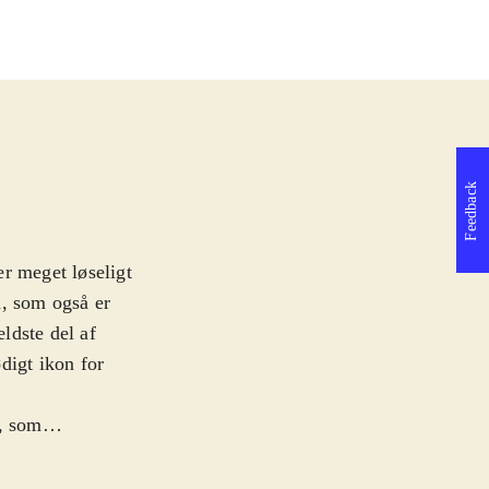
Feedback
r meget løseligt
n, som også er
ældste del af
digt ikon for
s, som
ampagne, og i
fantasyverdenen,