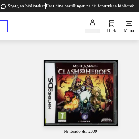
Spørg en bibliotekar
Hent dine bestillinger på dit foretrukne bibliotek
Log ind
Husk
Menu
Nintendo ds, 2009