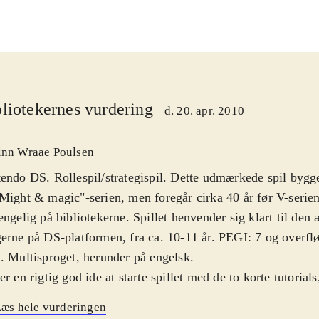
liotekernes vurdering
d. 20. apr. 2010
inn Wraae Poulsen
endo DS. Rollespil/strategispil. Dette udmærkede spil bygge
Might & magic"-serien, men foregår cirka 40 år før V-serie
ængelig på bibliotekerne. Spillet henvender sig klart til den 
erne på DS-platformen, fra ca. 10-11 år. PEGI: 7 og overflø
. Multisproget, herunder på engelsk
.
er en rigtig god ide at starte spillet med de to korte tutorial
oducerer spillets kampsystem. Herefter kan man starte en k
æs hele vurderingen
kelse af 5 forskellige helte kaste sig ud i udforskningen af 