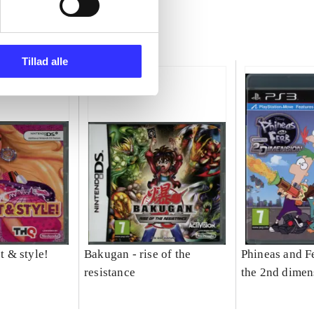
Tillad alle
et & style!
Bakugan - rise of the
Phineas and Fe
resistance
the 2nd dimen