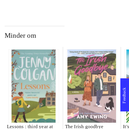
Minder om
Feedback
Lessons : third year at
The Irish goodbye
It'