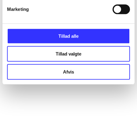
Marketing
Artikler
Alle registrerede artikler fordelt på udgivelser
Tillad alle
...
Tillad valgte
...
Afvis
...
...
...