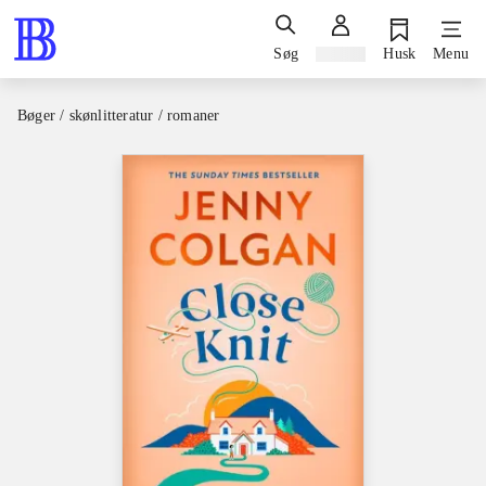
Søg
Log ind
Husk
Menu
Bøger / skønlitteratur / romaner