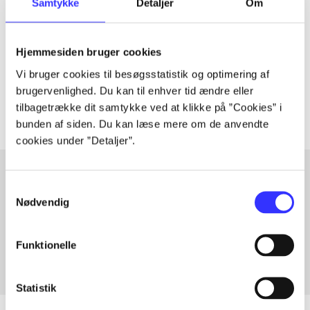
Samtykke
Detaljer
Om
Artiklen er en del af
lorem ipsum dolor sit amet ...
Hjemmesiden bruger cookies
Tidsskrift
Vi bruger cookies til besøgsstatistik og optimering af
Artiklerne i
handler ofte om
brugervenlighed. Du kan til enhver tid ændre eller
tilbagetrække dit samtykke ved at klikke på ”Cookies” i
bunden af siden. Du kan læse mere om de anvendte
cookies under ”Detaljer”.
Samtykkevalg
Artikler med samme emner
Nødvendig
Fra
Funktionelle
Statistik