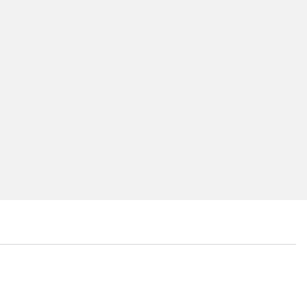
...
...