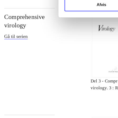
Afvis
Comprehensive
virology
Gå til serien
Del 3 -
Compr
virology. 3 : 
DNA animal v