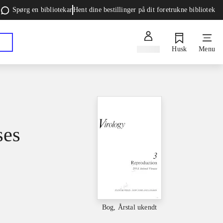
Spørg en bibliotekar
Hent dine bestillinger på dit foretrukne bibliotek
Log ind
Husk
Menu
ses
Bog, Årstal ukendt