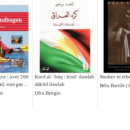
en : over 200
Kurd al-ʻIrāq : bināʼ dawlah
Studies in et
åd, som gør
dākhil dawlah
Béla Bartók (
re kajakroer
lm
Ofra Bengio