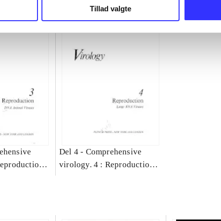
Tillad valgte
ehensive
Del 4 -
Comprehensive
Reproduction -
virology. 4 : Reproduction -
iruses
large RNA viruses