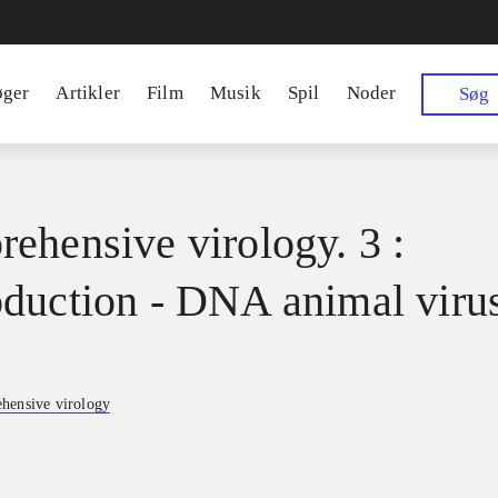
øger
Artikler
Film
Musik
Spil
Noder
Søg
ehensive virology. 3 :
duction - DNA animal viru
hensive virology