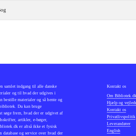
Bog
en samlet indgang til alle danske
Kontakt os
erialer og til hvad der udgives i
Om Bibliotek.d
 bestille materialer og så hente og
Hjælp og vejled
 bibliotek. Du kan bruge
Kontakt os
 at søge frem, hvad der er udgivet af
Privatlivspolitik
sskrifter, artikler, e-bøger,
Leverandører
bliotek.dk er altså ikke et fysisk
English
n database og service over hvad der