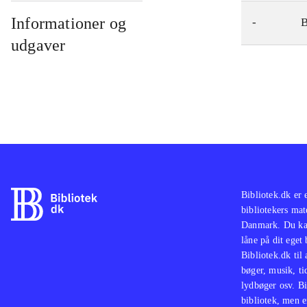
Informationer og
-
udgaver
Bibliotek.dk er 
bibliotekers mat
Danmark. Du kan
låne på dit eget
Bibliotek.dk til
bøger, musik, tid
lydbøger osv. Bi
bibliotek, men e