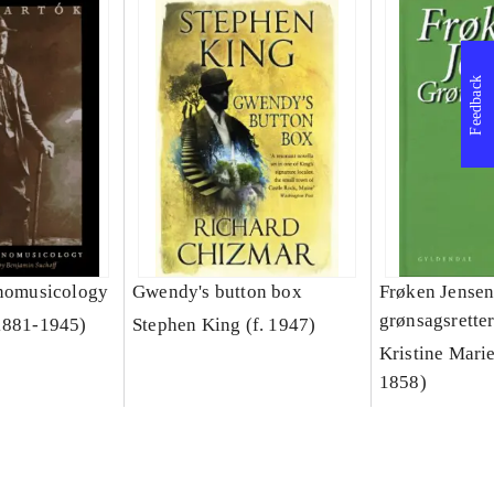
Feedback
hnomusicology
Gwendy's button box
Frøken Jensen
grønsagsrette
1881-1945)
Stephen King (f. 1947)
Kristine Marie
1858)