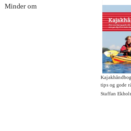
Minder om
Kajakhåndbog
tips og gode r
dig til en bed
Staffan Ekho