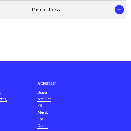
Plenum Press
Afdelinger
k
Bøger
ning
Artikler
Film
Musik
Spil
Noder