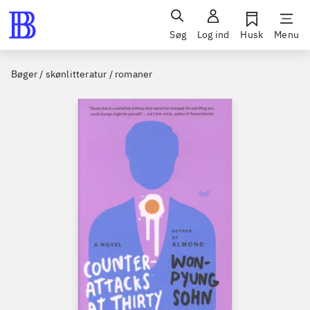
Søg
Log ind
Husk
Menu
Bøger / skønlitteratur / romaner