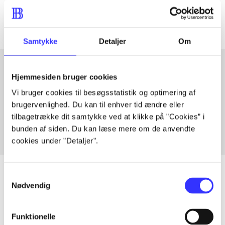
Artiklerne i
handler ofte om
Samtykke
Detaljer
Om
Hjemmesiden bruger cookies
Artikler med samme emner
Vi bruger cookies til besøgsstatistik og optimering af
Fra
brugervenlighed. Du kan til enhver tid ændre eller
tilbagetrække dit samtykke ved at klikke på ”Cookies” i
bunden af siden. Du kan læse mere om de anvendte
cookies under ”Detaljer”.
Samtykkevalg
Nødvendig
Artikler
Funktionelle
Alle registrerede artikler fordelt på udgivelser