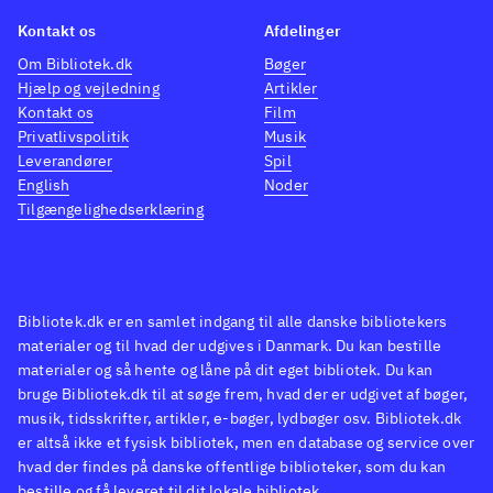
Kontakt os
Afdelinger
Om Bibliotek.dk
Bøger
Hjælp og vejledning
Artikler
Kontakt os
Film
Privatlivspolitik
Musik
Leverandører
Spil
English
Noder
Tilgængelighedserklæring
Bibliotek.dk er en samlet indgang til alle danske bibliotekers
materialer og til hvad der udgives i Danmark. Du kan bestille
materialer og så hente og låne på dit eget bibliotek. Du kan
bruge Bibliotek.dk til at søge frem, hvad der er udgivet af bøger,
musik, tidsskrifter, artikler, e-bøger, lydbøger osv. Bibliotek.dk
er altså ikke et fysisk bibliotek, men en database og service over
hvad der findes på danske offentlige biblioteker, som du kan
bestille og få leveret til dit lokale bibliotek.