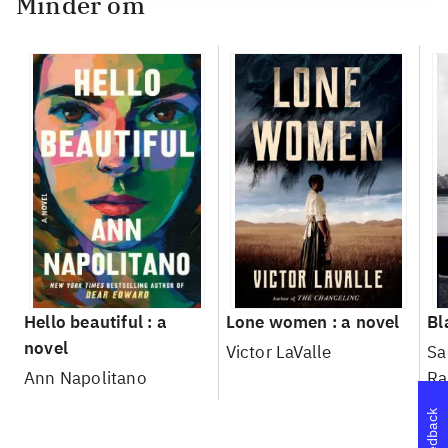
Minder om
Hello beautiful : a
Lone women : a novel
Bl
novel
Victor LaValle
Sa
Ann Napolitano
Ra
Feedback