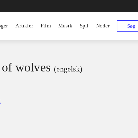
øger
Artikler
Film
Musik
Spil
Noder
Søg
 of wolves
(engelsk)
g