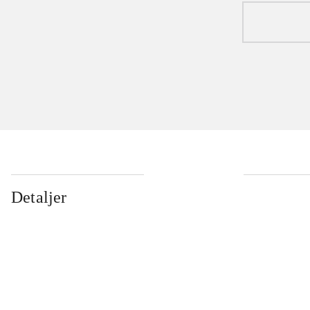
Detaljer
...
...
...
...