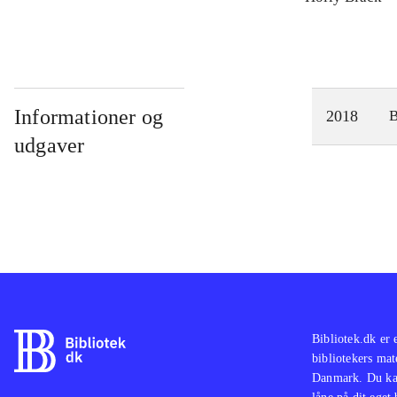
Informationer og
2018
udgaver
Bibliotek.dk er 
bibliotekers mat
Danmark. Du kan