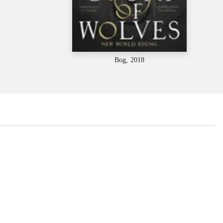
Bog, 2018
...
...