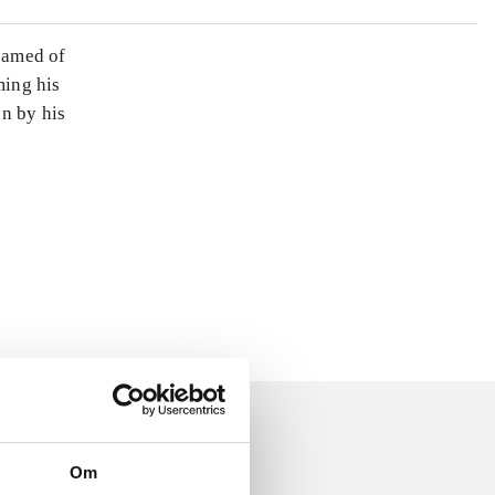
reamed of
ming his
en by his
Om