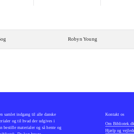
Bog
Robyn Young
en samlet indgang til alle danske
Kontakt os
erialer og til hvad der udgives i
Om Bibliotek.d
 bestille materialer og så hente og
Hjælp og vejled