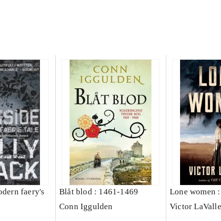
odern faery's
Blåt blod : 1461-1469
Lone women : 
Conn Iggulden
Victor LaVall