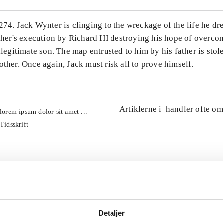
274. Jack Wynter is clinging to the wreckage of the life he d
ather's execution by Richard III destroying his hope of overco
illegitimate son. The map entrusted to him by his father is stol
other. Once again, Jack must risk all to prove himself.
Artiklerne i
handler ofte om
lorem ipsum dolor sit amet ...
Tidsskrift
Detaljer