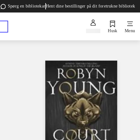
Spørg en bibliotekar
Hent dine bestillinger på dit foretrukne bibliotek
Log ind
Husk
Menu