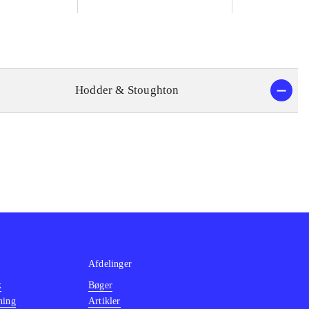
Hodder & Stoughton
Afdelinger
k
Bøger
ning
Artikler