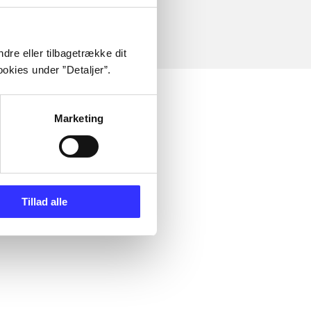
dre eller tilbagetrække dit
okies under ”Detaljer”.
Marketing
Tillad alle