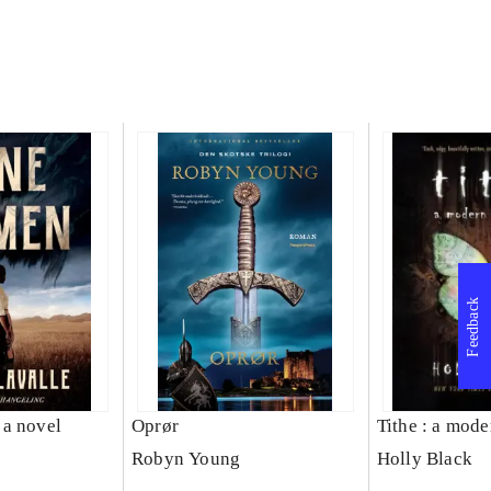
Feedback
a novel
Oprør
Tithe : a mode
e
Robyn Young
Holly Black