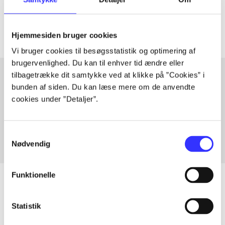
Artiklerne i
handler ofte om
Hjemmesiden bruger cookies
Vi bruger cookies til besøgsstatistik og optimering af
brugervenlighed. Du kan til enhver tid ændre eller
tilbagetrække dit samtykke ved at klikke på ”Cookies” i
bunden af siden. Du kan læse mere om de anvendte
Artikler med samme emner
cookies under ”Detaljer”.
Fra
Samtykkevalg
Nødvendig
Funktionelle
Statistik
Artikler