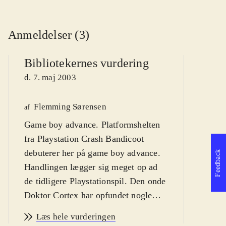
Anmeldelser (3)
Bibliotekernes vurdering
d. 7. maj 2003
Flemming Sørensen
P
af
Game boy advance. Platformshelten
af
fra Playstation Crash Bandicoot
debuterer her på game boy advance.
Feedback
Handlingen lægger sig meget op ad
de tidligere Playstationspil. Den onde
Doktor Cortex har opfundet nogle
stråler, der har formindsket Jorden.
Læs hele vurderingen
Det er nu Crash's opgave at samle