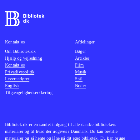
velfungerende. Crash Bandicoot har
sammen med Spyro sat ny standard
for Gameboy-spil. Alder: Fra 6 år.
Sprog: engelsk
.
Kontakt os
Afdelinger
Om Bibliotek.dk
Bøger
Hjælp og vejledning
Artikler
Kontakt os
Film
Privatlivspolitik
Musik
Leverandører
Spil
English
Noder
Tilgængelighedserklæring
Bibliotek.dk er en samlet indgang til alle danske bibliotekers
materialer og til hvad der udgives i Danmark. Du kan bestille
materialer og så hente og låne på dit eget bibliotek. Du kan bruge