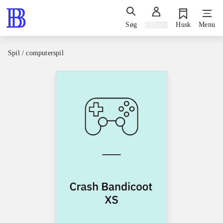
Søg
Log ind
Husk
Menu
Spil / computerspil