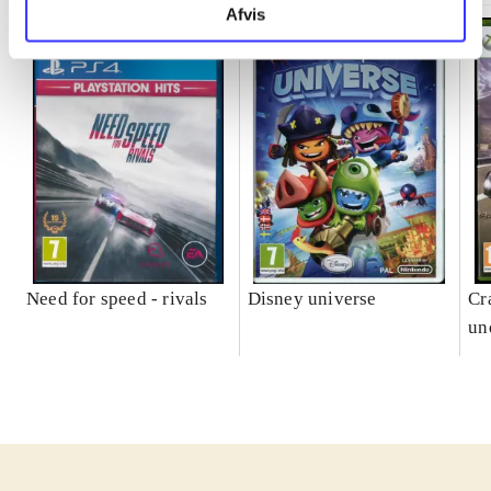
Afvis
Need for speed - rivals
Disney universe
Cr
un