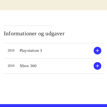
mulighed for at give den gas på
Autobahnen, komme på landet eller
væve sig ud og ind af små bygader.
Missionerne er en blanding af race og
action. Typisk at forfølge og standse
Informationer og udgaver
forbrydere, uden at smadre alt for
meget i byen. Dette er så vævet ind i
Playstation 3
2010
en større rammefortælling om et
ondsindet forbryderkartel. Yderligere
er der også mulighed for at standse
Xbox 360
2010
den generelle kriminalitet ved fx at
opsætte fartkameraer. I spillet er man
underlig immun, da man påtager sig
rollen som politiet. I multiplayer kan
man kaste sig ud i en række
politimissioner, der skal løses i