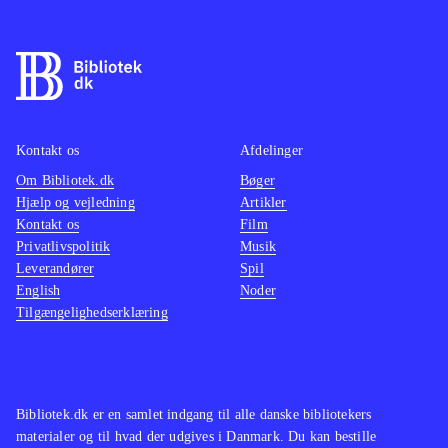
fællesskab. Spillet er et open world
spil, så man har muligheden for at
fare rundt på må og få. Grafisk er
Köln et underligt forladt sted, uden
fodgængere eller chauffører i de
Kontakt os
Afdelinger
andre biler. Til at drive historien
Om Bibliotek.dk
Bøger
anvendes massive mængder
Hjælp og vejledning
Artikler
stemmeskuespil, der kunne være
Kontakt os
Film
meget bedre. Missionsdelen er lidt
Privatlivspolitik
Musik
Leverandører
forvirrende og repeterende. Spillet
Spil
English
Noder
bygger på den tyske tv-serie "Alarm
Tilgængelighedserklæring
für Cobra 11", og pt. er "Crash Time
5" på trapperne
.
Spillet minder mistænkelig meget om
Need for speed - hot pursuit-serien
.
Bibliotek.dk er en samlet indgang til alle danske bibliotekers
materialer og til hvad der udgives i Danmark. Du kan bestille
Crash time 4 - the syndicate er et