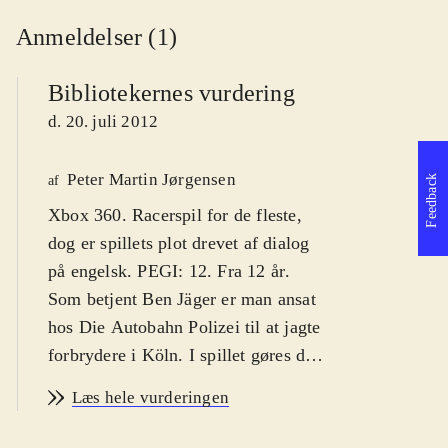
Anmeldelser (1)
Bibliotekernes vurdering
d. 20. juli 2012
Peter Martin Jørgensen
af
Feedback
Xbox 360. Racerspil for de fleste,
dog er spillets plot drevet af dialog
på engelsk. PEGI: 12. Fra 12 år
.
Som betjent Ben Jäger er man ansat
hos Die Autobahn Polizei til at jagte
forbrydere i Köln. I spillet gøres det
ved at få stukket missoner ud,
Læs hele vurderingen
hvorefter man ræser rundt i det
virtuelle landskab. Her er der