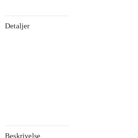
Detaljer
...
...
...
...
...
...
...
...
...
...
...
...
Beskrivelse