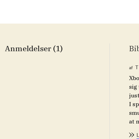
Anmeldelser (1)
Bi
T
af
Xbo
sig
jus
I s
smu
at 
mis
for