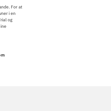
ande. For at
ner i en
rial og
dine
 om