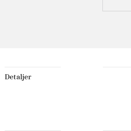
Detaljer
...
...
...
...