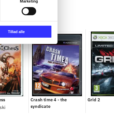
Marketing
Tillad alle
ess
Crash time 4 - the
Grid 2
syndicate
ski