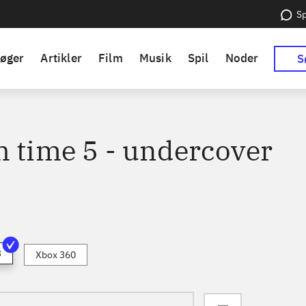
Sp
øger
Artikler
Film
Musik
Spil
Noder
S
h time 5 - undercover
3
Xbox 360