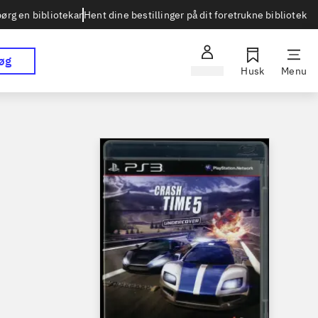
Hent dine bestillinger på dit foretrukne bibliotek
ørg en bibliotekar
øg
Log ind
Husk
Menu