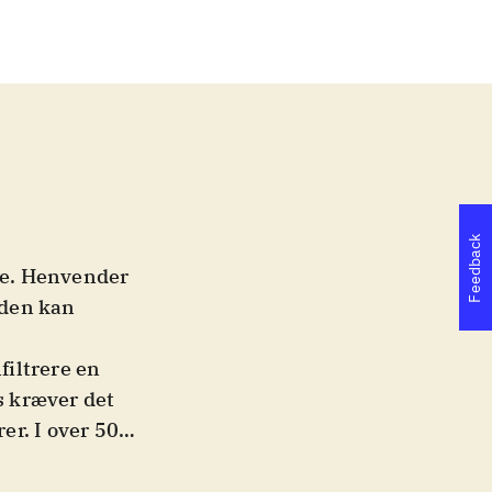
Feedback
rie. Henvender
aden kan
filtrere en
s kræver det
r. I over 50
man afprøvet
gter og Time