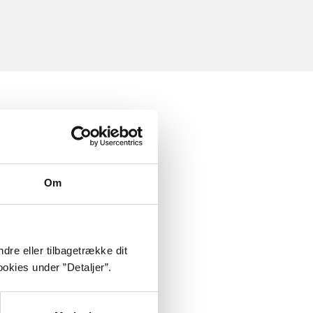
Om
dre eller tilbagetrække dit
okies under ”Detaljer”.