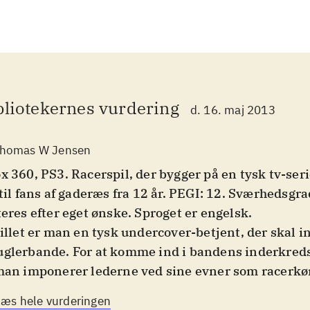
bliotekernes vurdering
d. 16. maj 2013
homas W Jensen
x 360, PS3. Racerspil, der bygger på en tysk tv-se
 til fans af gaderæs fra 12 år. PEGI: 12. Sværhedsgr
teres efter eget ønske. Sproget er engelsk
.
pillet er man en tysk undercover-betjent, der skal in
glerbande. For at komme ind i bandens inderkred
man imponerer lederne ved sine evner som racerkøre
sioner og med et udvalg af samme antal biler, får 
Læs hele vurderingen
skellige typer ræs på de tyske landeveje, bl.a. bilja